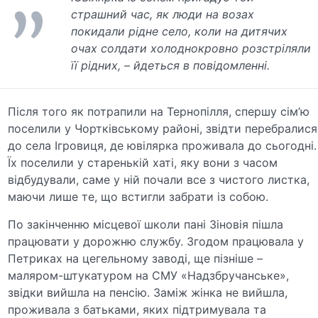
страшний час, як люди на возах
покидали рідне село, коли на дитячих
очах солдати холоднокровно розстріляли
її рідних, – йдеться в повідомленні.
Після того як потрапили на Тернопілля, спершу сім’ю
поселили у Чортківському районі, звідти перебралися
до села Ігровиця, де ювілярка проживала до сьогодні.
Їх поселили у старенькій хаті, яку вони з часом
відбудували, саме у ній почали все з чистого листка,
маючи лише те, що встигли забрати із собою.
По закінченню місцевої школи пані Зіновія пішла
працювати у дорожню службу. Згодом працювала у
Петриках на цегельному заводі, ще пізніше –
маляром-штукатуром на СМУ «Надзбручанське»,
звідки вийшла на пенсію. Заміж жінка не вийшла,
проживала з батьками, яких підтримувала та