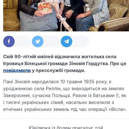
Свій 90-літній ювілей відзначила жителька села
Ігровиця Білецької громади Зіновія Гордутка. Про це
повідомили
у пресслужбі громади.
Пані Зіновія народилася 10 травня 1935 року, є
уродженкою села Риплін, що знаходиться на землях
Закерзоння, сучасна Польща. Разом із батьками її, як
і тисячі українських сімей, насильно виселили з
етнічних українських земель під час операції «Вісла».
Ювілярка із болем пригадує той