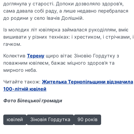
доглянула у старості. Допоки дозволяло здоров’я,
сама давала собі раду, а лише недавно перебралася
до родини у село Івачів Долішній.
Із молодих літ ювілярка займалася рукоділлям, вміє
вишивати у різних техніках: і хрестиком, і стрічками, і
гачком.
Колектив
Терену
щиро вітає Зіновію Гордутку з
поважним ювілеєм, бажає міцного здоров’я та
мирного неба.
Читайте також:
Жителька Тернопільщини відзначила
100-літній ювілей
Фото Білецької громади
ювілей
Зіновія Гордутка
90 років