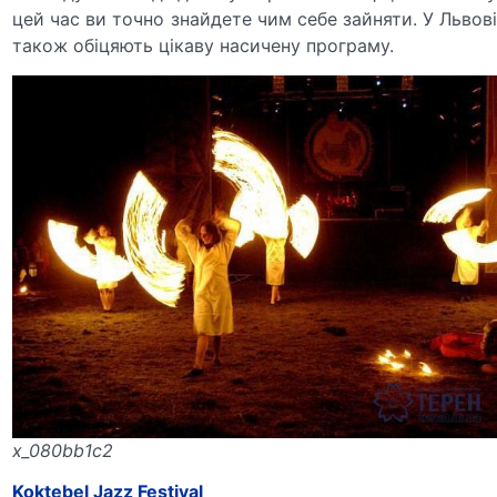
цей час ви точно знайдете чим себе зайняти. У Львові
також обіцяють цікаву насичену програму.
x_080bb1c2
Koktebel Jazz Festival