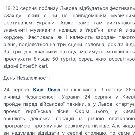
18-20 серпня поблизу Львова відбудеться фестиваль
«Захід», який є чи не найвідомішим музичним
фестивалем України. Адже саме там виступають
знамениті музиканти нелише з України, але й з-за
кордону. Фестиваль, як і належить заходам такого
рівня, поділяється на три сцени: головна, рок та інді.
За три дні учасники заходу матимуть можливість
прослухати більше 50 гуртів, серед яких всесвітньо
відомі EnterShikari.
День Незалежності
24 серпня.
Київ
,
Львів
та інші міста. З нагоди 26-
річниці Незалежності України 24 серпня у Києві
пройде парад військової техніки, а у Львові стартує
проект Українська пісня. Окрім цього, у Києві
обіцяють декілька локацій із різною святковою
програмою, про яку нам розкажуть пізніше. Але якщо
ви надумали відвідати у серпні столицю, то саме у