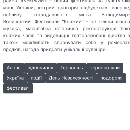
район. «КНЯЖИЙ» – новий фестиваль на культурній
мапі України, котрий цьогоріч відбудеться вперше,
поблизу стародавнього міста Володимир-
Волинський. Фестиваль “Княжий” – це тільки якісна
музика, масштабна історична реконструкція бою
княжих часів та видовищні театралізовані дійства в
також можливість спробувати себе у ремеслах
предків, нагода придбати унікальні сувеніри.
Анонс
відпочинок
Тернопіль
тернополяни
Україна
події
День Незалежності
подорожі
фестивалі