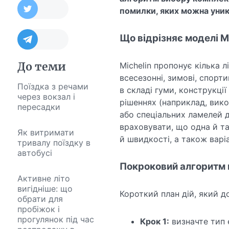
помилки, яких можна уник
Що відрізняє моделі M
До теми
Michelin пропонує кілька лі
всесезонні, зимові, спорт
Поїздка з речами
в складі гуми, конструкці
через вокзал і
рішеннях (наприклад, вик
пересадки
або спеціальних ламелей д
враховувати, що одна й т
Як витримати
й швидкості, а також варіа
тривалу поїздку в
автобусі
Покроковий алгоритм 
Активне літо
вигідніше: що
Короткий план дій, який 
обрати для
пробіжок і
прогулянок під час
Крок 1:
визначте тип 