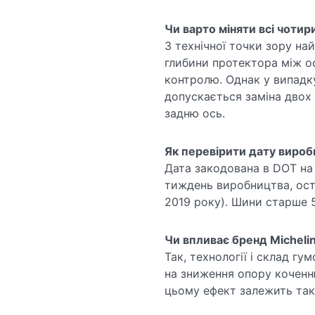
Чи варто міняти всі чоти
З технічної точки зору на
глибини протектора між о
контролю. Однак у випадк
допускається заміна двох 
задню ось.
Як перевірити дату виро
Дата закодована в DOT на 
тиждень виробництва, ост
2019 року). Шини старше 5
Чи впливає бренд Michelin
Так, технології і склад гу
на зниження опору коченн
цьому ефект залежить тако