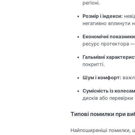
регіоні.
Розмір і індекси:
неві
негативно вплинути на
Економічні показники
ресурс протектора — 
Гальмівні характерис
покритті.
Шум і комфорт:
важли
Сумісність із колесам
дисків або перевірки 
Типові помилки при виб
Найпоширеніші помилки, щ