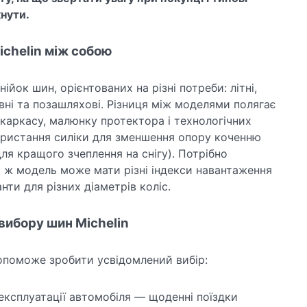
нути.
ichelin між собою
нійок шин, орієнтованих на різні потреби: літні,
ивні та позашляхові. Різниця між моделями полягає
ї каркасу, малюнку протектора і технологічних
ористання силіки для зменшення опору коченню
ля кращого зчеплення на снігу). Потрібно
а ж модель може мати різні індекси навантаження
нти для різних діаметрів коліс.
вибору шин Michelin
допоможе зробити усвідомлений вибір:
експлуатації автомобіля — щоденні поїздки