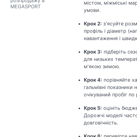
розпродажу в
містом, міжміські ма
MEGASPORT
умови.
Крок 2:
з'ясуйте розм
профіль і діаметр (на
навантаження і швидк
Крок 3:
підберіть сез
для низьких температу
м'якою зимою.
Крок 4:
порівняйте ха
гальмівні показники 
очікуваний пробіг по 
Крок 5:
оцініть бюджет
Дорожчі моделі част
довговічність.
Крок 6:
перевірте ная