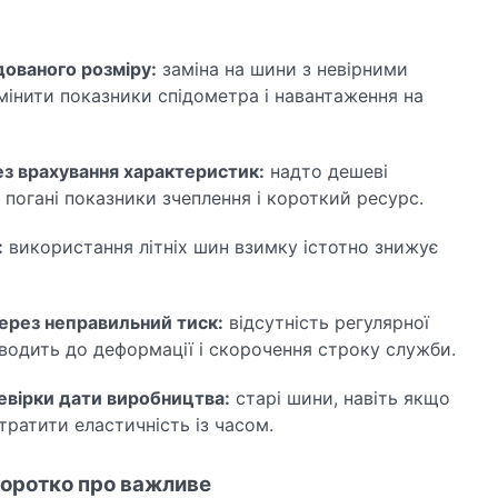
дованого розміру:
заміна на шини з невірними
інити показники спідометра і навантаження на
ез врахування характеристик:
надто дешеві
погані показники зчеплення і короткий ресурс.
:
використання літніх шин взимку істотно знижує
через неправильний тиск:
відсутність регулярної
водить до деформації і скорочення строку служби.
евірки дати виробництва:
старі шини, навіть якщо
тратити еластичність із часом.
 коротко про важливе