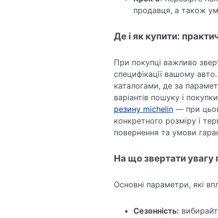
продавця, а також ум
Де і як купити: практи
При покупці важливо зверта
специфікації вашому авто
каталогами, де за парамет
варіантів пошуку і покуп
резину michelin
— при цьом
конкретного розміру і те
повернення та умови гаран
На що звертати увагу
Основні параметри, які вп
Сезонність:
вибирайте