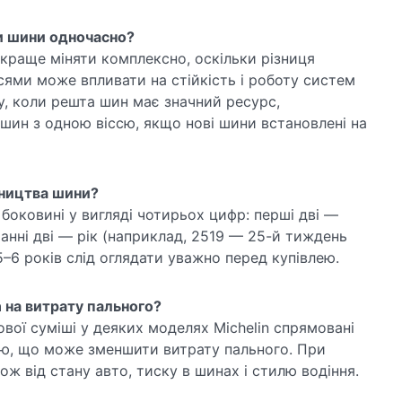
ри шини одночасно?
йкраще міняти комплексно, оскільки різниця
сями може впливати на стійкість і роботу систем
у, коли решта шин має значний ресурс,
шин з одною віссю, якщо нові шини встановлені на
бництва шини?
боковині у вигляді чотирьох цифр: перші дві —
анні дві — рік (наприклад, 2519 — 25-й тиждень
–6 років слід оглядати уважно перед купівлею.
 на витрату пального?
мової суміші у деяких моделях Michelin спрямовані
ю, що може зменшити витрату пального. При
ж від стану авто, тиску в шинах і стилю водіння.