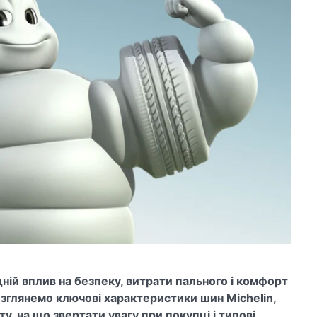
ній вплив на безпеку, витрати пального і комфорт
озглянемо ключові характеристики шин Michelin,
, на що звертати увагу при покупці і типові