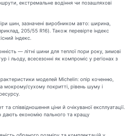
ршрути, екстремальне водіння чи позашляхові
іри шин, зазначені виробником авто: ширина,
приклад, 205/55 R16). Також перевірте індекс
існий індекс.
онність — літні шини для теплої пори року, зимові
р і льоду, всесезонні як компроміс у регіонах з
рактеристики моделей Michelin: опір коченню,
на мокрому/сухому покритті, рівень шуму і
ресурсу.
 та співвідношення ціни й очікуваної експлуатації.
о дають економію пального та кращу
вність обраного розміру та комплектацій у