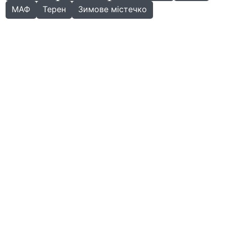
МАФ
Терен
Зимове містечко