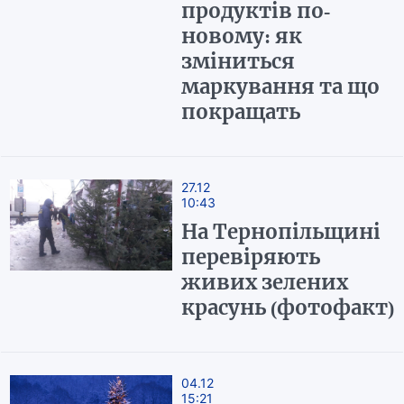
продуктів по-
новому: як
зміниться
маркування та що
покращать
27.12
10:43
На Тернопільщині
перевіряють
живих зелених
красунь (фотофакт)
04.12
15:21