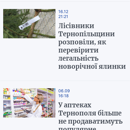
16.12
21:21
Лісівники
Тернопільщини
розповіли, як
перевірити
легальність
новорічної ялинки
06.09
16:18
У аптеках
Тернополя більше
не продаватимуть
популярне