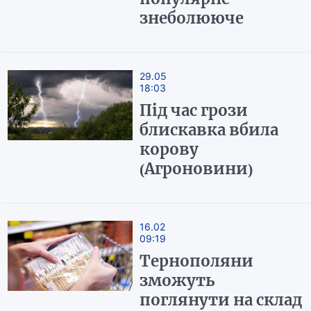
знеболююче
29.05
18:03
Під час грози
блискавка вбила
корову
(Агроновини)
16.02
09:19
Тернополяни
зможуть
поглянути на склад