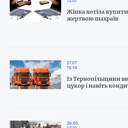
12:01
Жінка хотіла купити 
жертвою шахраїв
27.07
15:14
Із Тернопільщини вив
цукор і навіть конди
29.05
17:22