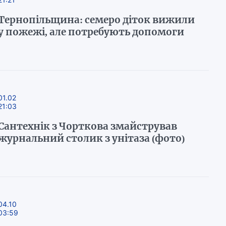
Тернопільщина: семеро діток вижили
у пожежі, але потребують допомоги
01.02
21:03
Сантехнік з Чорткова змайстрував
журнальний столик з унітаза (фото)
04.10
03:59