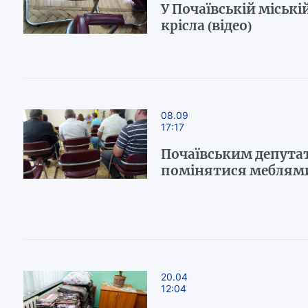
У Почаївській міські
крісла (відео)
08.09
17:17
Почаївським депута
помінятися меблями
20.04
12:04