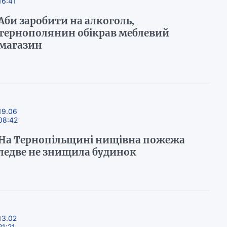
16:41
Аби заробити на алкоголь,
тернополянин обікрав меблевий
магазин
19.06
08:42
На Тернопільщині нищівна пожежа
ледве не знищила будинок
13.02
21:21