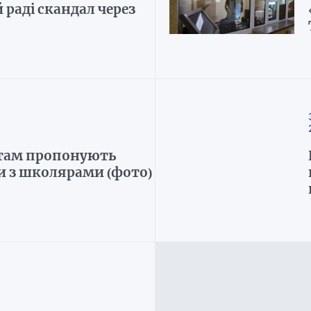
й раді скандал через
там пропонують
 з школярами (фото)