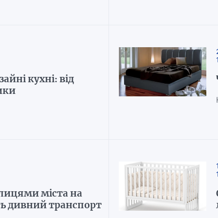
айні кухні: від
ики
улицями міста на
ть дивний транспорт