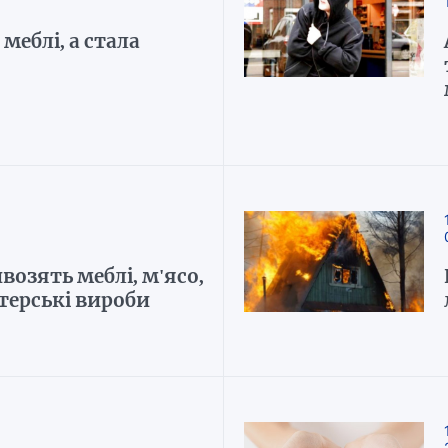
меблі, а стала
озять меблі, м'ясо,
терські вироби