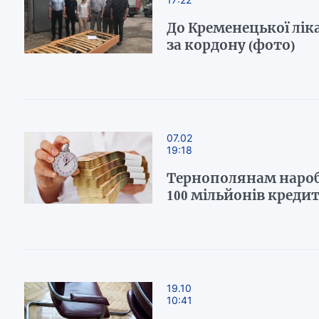
До Кременецької ліка
за кордону (фото)
07.02
19:18
Тернополянам нароб
100 мільйонів креди
19.10
10:41