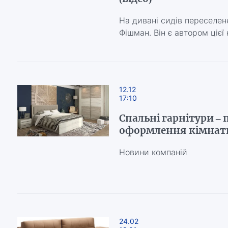
На дивані сидів переселен
Фішман. Він є автором цієї
12.12
17:10
Спальні гарнітури – 
оформлення кімнати
Новини компаній
24.02