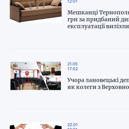
12:01
Мешканці Тернополя 
грн за придбаний див
експлуатації вилізл
21.05
17:02
Учора лановецькі деп
як колеги з Верховно
22.01