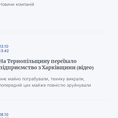
Новини компаній
23.10
13:42
На Тернопільщину переїхало
підприємство з Харківщини (відео)
Їхнє майно пограбували, техніку викрали,
попередній цех майже повністю зруйнували
28.10