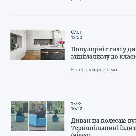
07.01
12:50
Популярні стилі у диз
мінімалізму до клас
На правах реклами
17.03
10:22
Диван на колесах: в
Тернопільщині їзди
(відео)