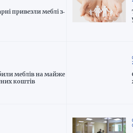
рні привезли меблі з-
или меблів на майже
тних коштів