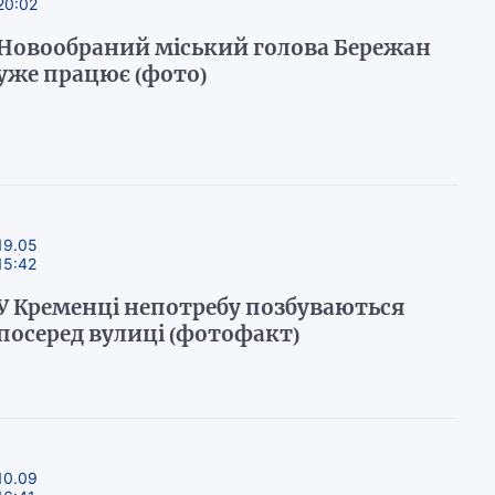
20:02
Новообраний міський голова Бережан
уже працює (фото)
19.05
15:42
У Кременці непотребу позбуваються
посеред вулиці (фотофакт)
10.09