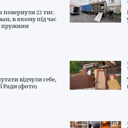
повернули 22 тис.
ан, в якому під час
и пружини
утати відчули себе,
ї Ради (фото)