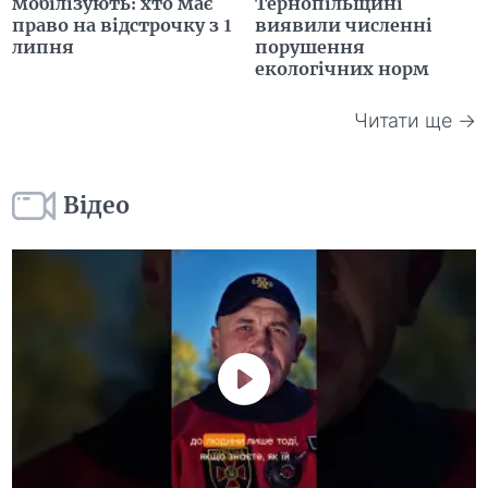
мобілізують: хто має
Тернопільщині
право на відстрочку з 1
виявили численні
липня
порушення
екологічних норм
Читати ще →
Відео