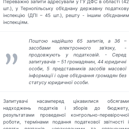
Переважно запити адресували у ГУ ДФС в області (42
шт.), у Тернопільську об’єднану державну податкову
інспекцію (ДПІ – 45 шт.), решту - іншим об’єднаним
інспекціям.
Поштою надійшло 65 запитів, а 36 –
засобами електронного зв’язку,
-
продовжують у податковій. -
Серед
запитувачів – 51 громадянин, 44 юридичні
особи, 5 представників засобів масової
інформації і одне об’єднання громадян без
статусу юридичної особи.
Запитувачі насамперед цікавилися обсягами
надходжень податків і зборів до бюджету,
результатами проведеної контрольно-перевірочної
роботи, термінами подання податкової звітності і
сплати платежів, нарахованими та сплаченими