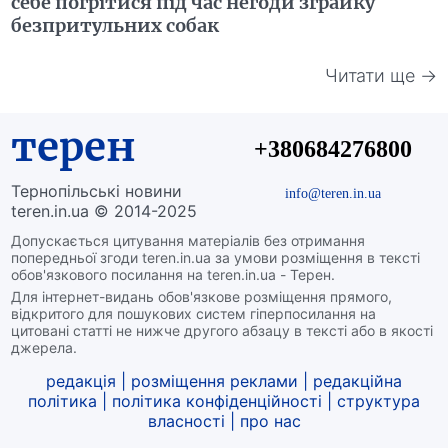
себе погрітися під час негоди зграйку
безпритульних собак
Читати ще →
терен
+380684276800
Тернопільські новини
info@teren.in.ua
teren.in.ua © 2014-2025
Допускається цитування матеріалів без отримання
попередньої згоди teren.in.ua за умови розміщення в тексті
обов'язкового посилання на teren.in.ua - Терен.
Для інтернет-видань обов'язкове розміщення прямого,
відкритого для пошукових систем гіперпосилання на
цитовані статті не нижче другого абзацу в тексті або в якості
джерела.
редакція
|
розміщення реклами
|
редакційна
політика
|
політика конфіденційності
|
структура
власності
|
про нас