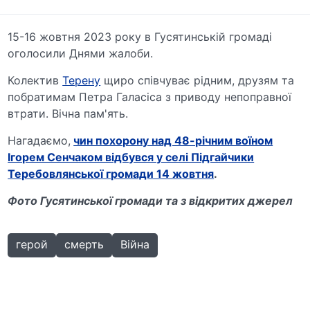
15-16 жовтня 2023 року в Гусятинській громаді
оголосили Днями жалоби.
Колектив
Терену
щиро співчуває рідним, друзям та
побратимам Петра Галасіса з приводу непоправної
втрати. Вічна пам'ять.
Нагадаємо,
чин похорону над 48-річним воїном
Ігорем Сенчаком відбувся у селі Підгайчики
Теребовлянської громади 14 жовтня
.
Фото Гусятинської громади та з відкритих джерел
герой
смерть
Війна