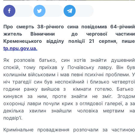
Про смерть 38-річного сина повідомив 64-річний
житель Вінничини до чергової частини
Кременецького відділу поліції 21 серпня, пише
tp.npu.gov.ua
.
Як розповів батько, син хотів знайти душевний
спокій, тому приїхав у Почаївську лавру. Він був
колишнім військовим і мав певні психічні проблеми. У
ніч трагедії син був неспокійний і близько четвертої
години ранку вийшов з кімнати готелю. Батько
кинувся за ним, проте знайти не зміг. Згодом
охоронці лаври почули крик з оглядової галереї, а за
декілька хвилин знайшли чоловіка мертвим на
подвір’ї.
Кримінальне провадження розпочали за частиною