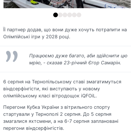
Її партнер додав, що вони дуже хочуть потрапити на
Олімпійські ігри у 2028 році.
Працюємо дуже багато, аби здійснити цю
мрію, - сказав 23-річний Єгор Самарін.
6 серпня на Тернопільському ставі змагатимуться
віндсерфінгісти, які виступають у новому
олімпійському класі вітродощок iQFOiL.
Перегони Кубка України з вітрильного спорту
стартували у Тернополі 2 серпня. До 5 серпня
змагалися яхтсмени, а на 6-7 серпня заплановані
перегони віндсерфінгістів.