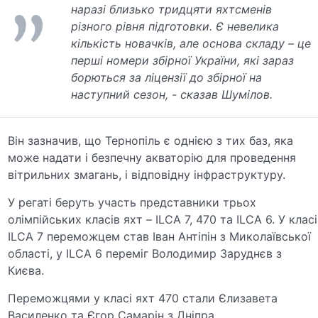
наразі близько тридцяти яхтсменів
різного рівня підготовки. Є невелика
кількість новачків, але основа складу – це
перші номери збірної України, які зараз
борються за ліцензії до збірної на
наступний сезон, - сказав Шумілов.
Він зазначив, що Тернопіль є однією з тих баз, яка
може надати і безпечну акваторію для проведення
вітрильних змагань, і відповідну інфраструктуру.
У регаті беруть участь представники трьох
олімпійських класів яхт – ILСA 7, 470 та ILСA 6. У класі
ILСA 7 переможцем став Іван Антіпін з Миколаївської
області, у ILСA 6 переміг Володимир Заруднєв з
Києва.
Переможцями у класі яхт 470 стали Єлизавета
Василенко та Єгор Самарін з Дніпра.