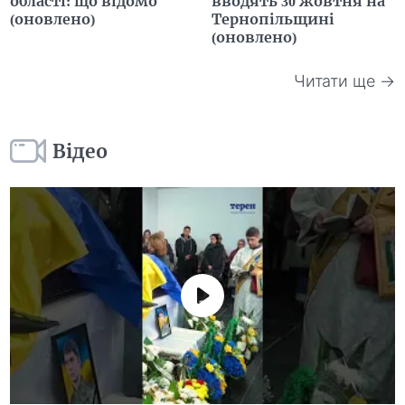
області: що відомо
вводять 30 жовтня на
(оновлено)
Тернопільщині
(оновлено)
Читати ще →
Відео