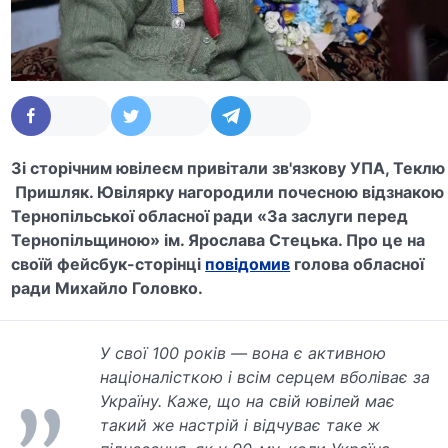
Зі сторічним ювілеєм привітали зв'язкову УПА, Теклю
Пришляк. Ювілярку нагородили почесною відзнакою
Тернопільської обласної ради «За заслуги перед
Тернопільщиною» ім. Ярослава Стецька. Про це на
своїй фейсбук-сторінці
повідомив
голова обласної
ради Михайло Головко.
У свої 100 років — вона є активною
націоналісткою і всім серцем вболіває за
Україну. Каже, що на свій ювілей має
такий же настрій і відчуває таке ж