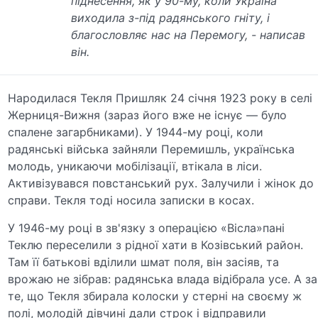
піднесення, як у 90-му, коли Україна
виходила з-під радянського гніту, і
благословляє нас на Перемогу, - написав
він.
Народилася Текля Пришляк 24 січня 1923 року в селі
Жерниця-Вижня (зараз його вже не існує — було
спалене загарбниками). У 1944-му році, коли
радянські війська зайняли Перемишль, українська
молодь, уникаючи мобілізації, втікала в ліси.
Активізувався повстанський рух. Залучили і жінок до
справи. Текля тоді носила записки в косах.
У 1946-му році в зв'язку з операцією «Вісла»пані
Теклю переселили з рідної хати в Козівський район.
Там її батькові вділили шмат поля, він засіяв, та
врожаю не зібрав: радянська влада відібрала усе. А за
те, що Текля збирала колоски у стерні на своєму ж
полі, молодій дівчині дали строк і відправили