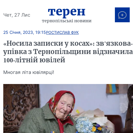
терен
Чет, 27 Лис
тернопільські новини
25 Січня, 2023, 19:15
РОСТИСЛАВ ФУК
«Носила записки у косах»: зв'язкова-
упівка з Тернопільщини відзначила
100-літній ювілей
Многая літа ювілярці!