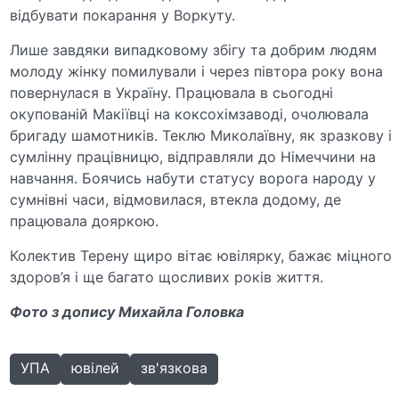
відбувати покарання у Воркуту.
Лише завдяки випадковому збігу та добрим людям
молоду жінку помилували і через півтора року вона
повернулася в Україну. Працювала в сьогодні
окупованій Макіївці на коксохімзаводі, очолювала
бригаду шамотників. Теклю Миколаївну, як зразкову і
сумлінну працівницю, відправляли до Німеччини на
навчання. Боячись набути статусу ворога народу у
сумнівні часи, відмовилася, втекла додому, де
працювала дояркою.
Колектив Терену щиро вітає ювілярку, бажає міцного
здоров’я і ще багато щосливих років життя.
Фото з допису Михайла Головка
УПА
ювілей
зв'язкова