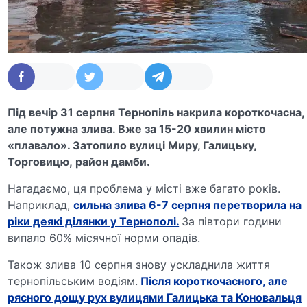
Під вечір 31 серпня Тернопіль накрила короткочасна,
але потужна злива. Вже за 15-20 хвилин місто
«плавало». Затопило вулиці Миру, Галицьку,
Торговицю, район дамби.
Нагадаємо, ця проблема у місті вже багато років.
Наприклад,
сильна злива 6-7 серпня перетворила на
ріки деякі ділянки у Тернополі.
За півтори години
випало 60% місячної норми опадів.
Також злива 10 серпня знову ускладнила життя
тернопільським водіям.
Після короткочасного, але
рясного дощу рух вулицями Галицька та Коновальця