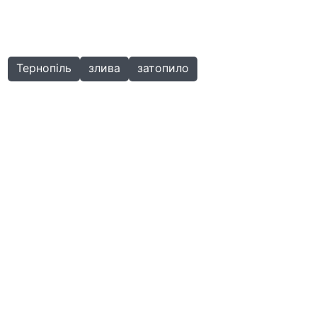
Тернопіль
злива
затопило