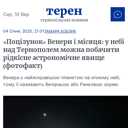
терен
Сер, 10 Вер
тернопільські новини
04 Січня, 2025, 21:01
ТАМАРА КОБЛИК
«Поцілунок» Венери і місяця: у небі
над Тернополем можна побачити
рідкісне астрономічне явище
(фотофакт)
Венера є найяскравішою планетою на нічному небі,
тому її називають Вечірньою або Ранковою зорею