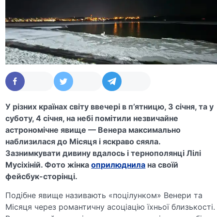
У різних країнах світу ввечері в п’ятницю, 3 січня, та у
суботу, 4 січня, на небі помітили незвичайне
астрономічне явище — Венера максимально
наблизилася до Місяця і яскраво сяяла.
Зазнимкувати дивину вдалось і тернополянці Лілі
Мусіхіній. Фото жінка
оприлюднила
на своїй
фейсбук-сторінці.
Подібне явище називають «поцілунком» Венери та
Місяця через романтичну асоціацію їхньої близькості.