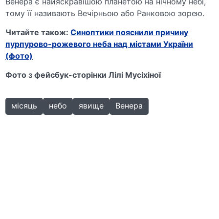
Венера є найяскравішою планетою на нічному небі,
тому її називають Вечірньою або Ранковою зорею.
Читайте також:
Синоптики пояснили причину
пурпурово-рожевого неба над містами України
(фото)
Фото з фейсбук-сторінки Лілі Мусіхіної
місяць
небо
явище
Венера