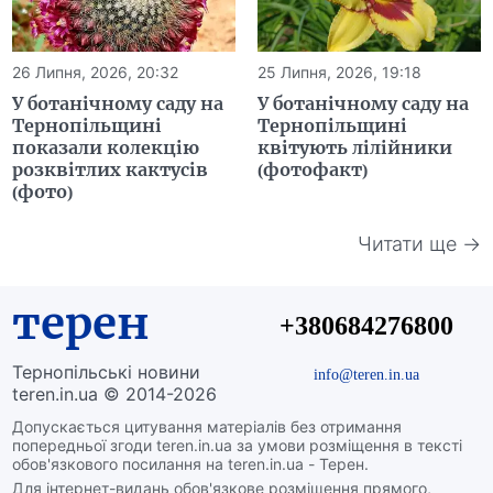
26 Липня, 2026, 20:32
25 Липня, 2026, 19:18
У ботанічному саду на
У ботанічному саду на
Тернопільщині
Тернопільщині
показали колекцію
квітують лілійники
розквітлих кактусів
(фотофакт)
(фото)
Читати ще →
терен
+380684276800
Тернопільські новини
info@teren.in.ua
teren.in.ua © 2014-2026
Допускається цитування матеріалів без отримання
попередньої згоди teren.in.ua за умови розміщення в тексті
обов'язкового посилання на teren.in.ua - Терен.
Для інтернет-видань обов'язкове розміщення прямого,