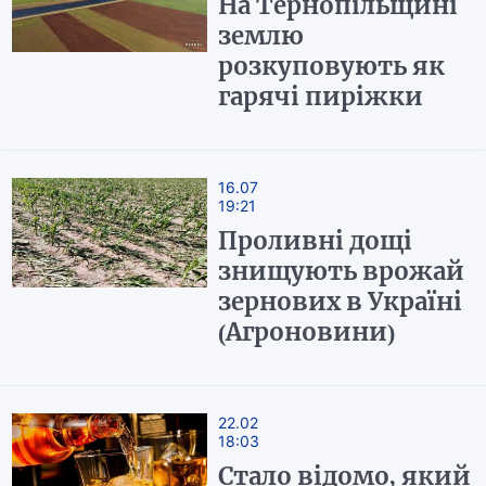
На Тернопільщині
землю
розкуповують як
гарячі пиріжки
16.07
19:21
Проливні дощі
знищують врожай
зернових в Україні
(Агроновини)
22.02
18:03
Стало відомо, який