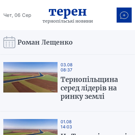
терен
Чет, 06 Сер
тернопільські новини
Роман Лещенко
03.08
08:37
Тернопільщина
серед лідерів на
ринку землі
01.08
14:03