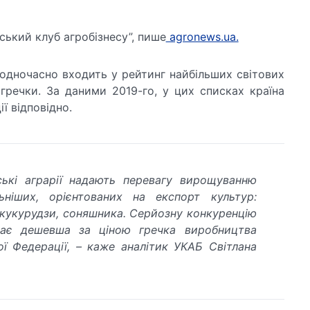
ський клуб агробізнесу”, пише
agronews.ua.
 одночасно входить у рейтинг найбільших світових
 гречки. За даними 2019-го, у цих списках країна
ї відповідно.
ські аграрії надають перевагу вирощуванню
ьніших, орієнтованих на експорт культур:
 кукурудзи, соняшника. Серйозну конкуренцію
дає дешевша за ціною гречка виробництва
ої Федерації, – каже аналітик УКАБ Світлана