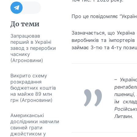
Про це повідомляє “Україн
До теми
Зазначається, що Україна
Запрацював
виробників та імпортерів
перший в Україні
займає 3-тю та 4-ту позиці
завод з переробки
часнику
(Агроновини)
Викрито схему
– Україн
розкрадання
рентабел
бюджетних коштів
на майже 89 млн
пшениці,
грн (Агроновини)
їм скла
Російськ
Американські
Литвин.
дослідники навчили
свиней грати
джойстиком у