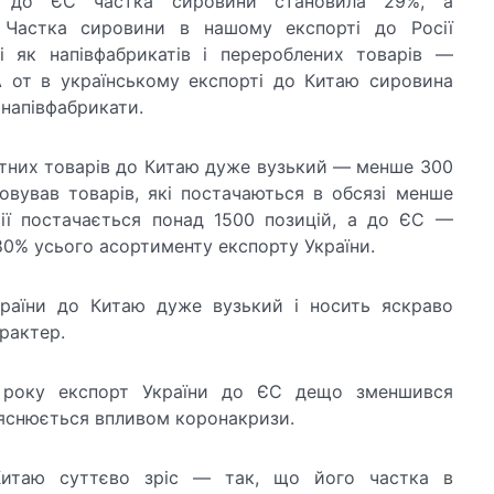
 до ЄС частка сировини становила 29%, а
 Частка сировини в нашому експорті до Росії
і як напівфабрикатів і перероблених товарів —
А от в українському експорті до Китаю сировина
 напівфабрикати.
тних товарів до Китаю дуже вузький — менше 300
ховував товарів, які постачаються в обсязі менше
сії постачається понад 1500 позицій, а до ЄС —
80% усього асортименту експорту України.
країни до Китаю дуже вузький і носить яскраво
рактер.
 року експорт України до ЄС дещо зменшився
ояснюється впливом коронакризи.
Китаю суттєво зріс — так, що його частка в