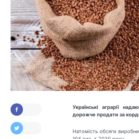
Українські аграрії над
дорожче продати за корд
Натомість обсяги виробниц
104 тис. т 2020 року.