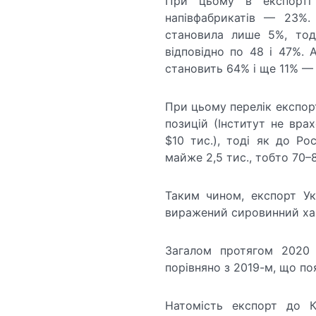
При цьому в експорті
напівфабрикатів — 23%.
становила лише 5%, тод
відповідно по 48 і 47%. 
становить 64% і ще 11% —
При цьому перелік експор
позицій (Інститут не вра
$10 тис.), тоді як до Ро
майже 2,5 тис., тобто 70–
Таким чином, експорт У
виражений сировинний ха
Загалом протягом 2020
порівняно з 2019-м, що п
Натомість експорт до 