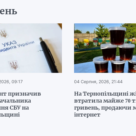
день
2026, 09:17
04 Серпня, 2026, 21:44
нт призначив
На Тернопільщині ж
начальника
втратила майже 70 
ня СБУ на
гривень, продаючи м
льщині
інтернет