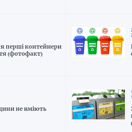
ся перші контейнери
тя (фотофакт)
щини не вміють