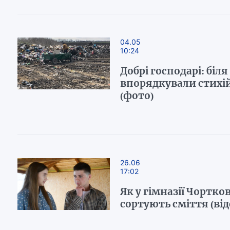
04.05
10:24
Добрі господарі: біля
впорядкували стихі
(фото)
26.06
17:02
Як у гімназії Чортков
сортують сміття (від