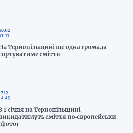
26.02
21:41
На Тернопільщині ще одна громада
сортуватиме сміття
17.12
14:45
З 1 січня на Тернопільщині
викидатимуть сміття по-європейськи
(фото)