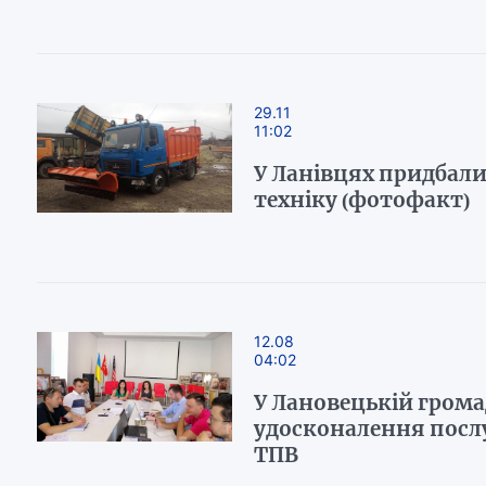
29.11
11:02
У Ланівцях придбал
техніку (фотофакт)
12.08
04:02
У Лановецькій грома
удосконалення посл
ТПВ