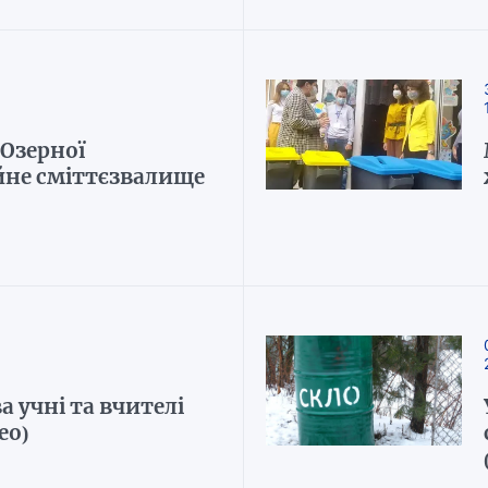
 Озерної
йне сміттєзвалище
а учні та вчителі
ео)