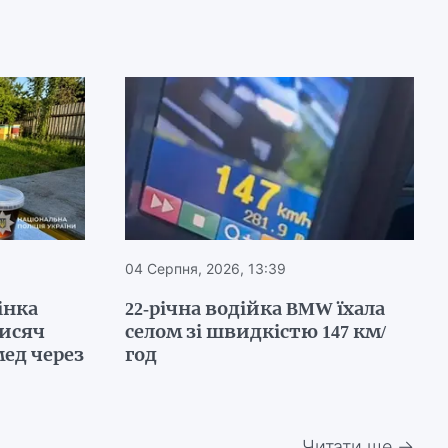
04 Серпня, 2026, 13:39
інка
22-річна водійка BMW їхала
тисяч
селом зі швидкістю 147 км/
ед через
год
Читати ще →