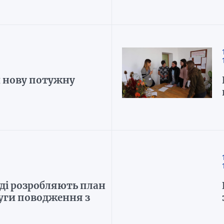
и нову потужну
ді розробляють план
уги поводження з