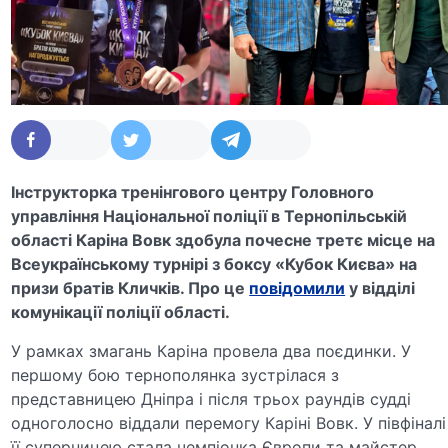
Інструкторка тренінгового центру Головного
управління Національної поліції в Тернопільській
області Каріна Вовк здобула почесне третє місце на
Всеукраїнському турнірі з боксу «Кубок Києва» на
призи братів Кличків. Про це
повідомили
у відділі
комунікації поліції області.
У рамках змагань Каріна провела два поєдинки. У
першому бою тернополянка зустрілася з
представницею Дніпра і після трьох раундів судді
одноголосно віддали перемогу Каріні Вовк. У півфіналі
її суперницею стала чемпіонка Європи та майстер