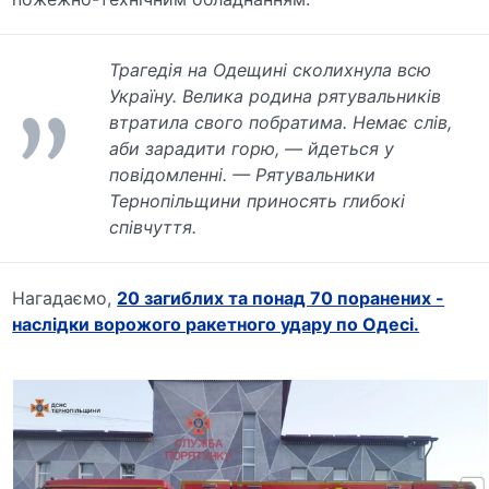
Трагедія на Одещині сколихнула всю
Україну. Велика родина рятувальників
втратила свого побратима. Немає слів,
аби зарадити горю, — йдеться у
повідомленні. — Рятувальники
Тернопільщини приносять глибокі
співчуття.
Нагадаємо,
20 загиблих та понад 70 поранених -
наслідки ворожого ракетного удару по Одесі.