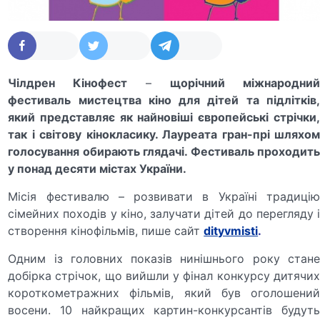
Чілдрен Кінофест
–
щорічний міжнародни
фестиваль мистецтва кіно для дітей та підлітків,
який представляє як найновіші європейські стрічки,
так і світову кінокласику. Лауреата гран-прі шляхом
голосування обирають глядачі. Фестиваль проходить
у понад десяти містах України.
Місія фестивалю – розвивати в Україні традицію
сімейних походів у кіно, залучати дітей до перегляду і
створення кінофільмів, пише сайт
dityvmisti
.
Одним із головних показів нинішнього року стане
добірка стрічок, що вийшли у фінал конкурсу дитячих
короткометражних фільмів, який був оголошений
восени. 10 найкращих картин-конкурсантів будуть