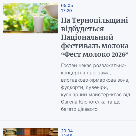
05.05
17:20
На Тернопільщині
відбудеться
Національний
фестиваль молока
“Фест молоко 2026”
Гостей чекає розважально-
концертна програма,
виставково-ярмаркова зона,
фудкорти, сувеніри,
кулінарний майстер-клас від
Євгена Клопотенка та ще
багато цікавого
20.04
13:55