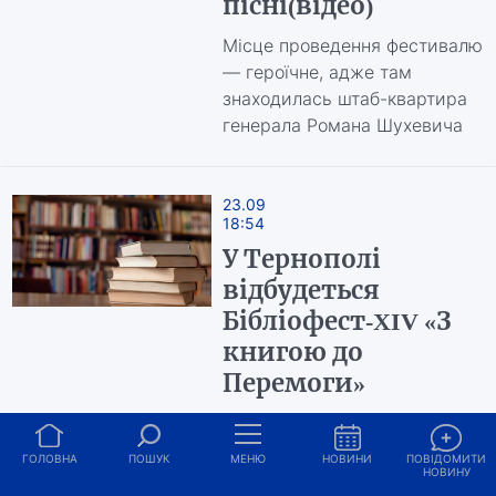
пісні(відео)
Місце проведення фестивалю
— героїчне, адже там
знаходилась штаб-квартира
генерала Романа Шухевича
23.09
18:54
У Тернополі
відбудеться
Бібліофест-XIV «З
книгою до
Перемоги»
До фестивалю приєднаються
відомі українські письменники
ГОЛОВНА
ПОШУК
МЕНЮ
НОВИНИ
ПОВІДОМИТИ
та видавці, які привезуть до
НОВИНУ