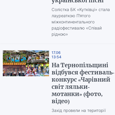
української пісні
Солістка БК «Кутківці» стала
лауреаткою П’ятого
міжконтинентального
радіофестивалю «Співай
рідною»
17.06
13:54
На Тернопільщині
відбувся фестиваль-
конкурс «Чарівний
світ ляльки-
мотанки» (фото,
відео)
Захід провели на території