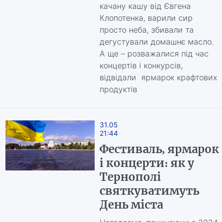
качану кашу від Євгена
Клопотенка, варили сир
просто неба, збивали та
дегустували домашнє масло.
А ще – розважалися під час
концертів і конкурсів,
відвідали ярмарок крафтових
продуктів
31.05
21:44
Фестиваль, ярмарок
і концерти: як у
Тернополі
святкуватимуть
День міста