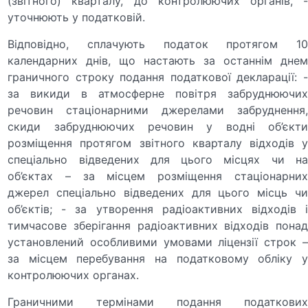
(звітного) кварталу, до контролюючих органів, -
уточнюють у податковій.
Відповідно, сплачують податок протягом 10
календарних днів, що настають за останнім днем
граничного строку подання податкової декларації: -
за викиди в атмосферне повітря забруднюючих
речовин стаціонарними джерелами забруднення,
скиди забруднюючих речовин у водні об’єкти
розміщення протягом звітного кварталу відходів у
спеціально відведених для цього місцях чи на
об’єктах – за місцем розміщення стаціонарних
джерел спеціально відведених для цього місць чи
об’єктів; - за утворення радіоактивних відходів і
тимчасове зберігання радіоактивних відходів понад
установлений особливими умовами ліцензії строк –
за місцем перебування на податковому обліку у
контролюючих органах.
Граничними термінами подання податкових