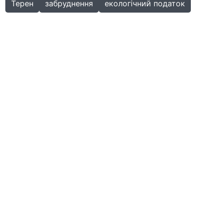
Терен
забруднення
екологічний податок