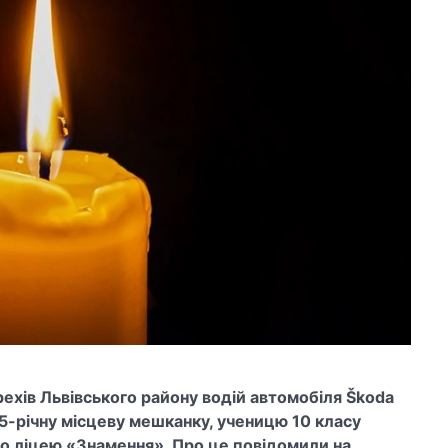
Крехів Львівського району водій автомобіля Škoda
 15-річну місцеву мешканку, ученицю 10 класу
о ліцею «Знамення». Про це повідомили на