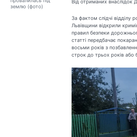
провалилась під
Від отриманих внаслідок Д
землю (фото)
За фактом слідчі відділу р
Львівщини відкрили кримі
правил безпеки дорожньог
статті передбачає покаран
восьми років з позбавлен
строк до трьох років або 