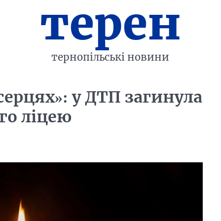
терен
тернопільські новини
ерцях»: у ДТП загинула
го ліцею