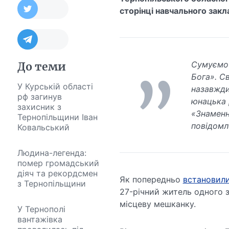
сторінці навчального закл
Сумуємо 
До теми
Бога». Св
У Курській області
назавжди
рф загинув
юнацька 
захисник з
«Знаменні
Тернопільщини Іван
повідомл
Ковальський
Людина-легенда:
помер громадський
діяч та рекордсмен
Як попередньо
встановил
з Тернопільщини
27-річний житель одного з 
місцеву мешканку.
У Тернополі
вантажівка