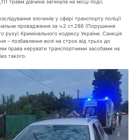
ТП травм дівчина загинула на місці події.
озслідування злочинів у сфері транспорту поліції
нальне провадження за ч.2 ст.286 (Порушення
о руху) Кримінального кодексу України. Санкція
ня – позбавлення волі на строк від трьох до
ням права керувати транспортними засобами на
без такого.