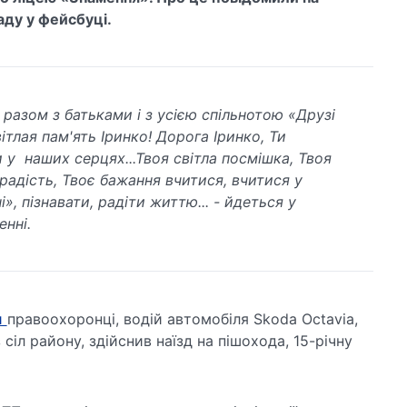
аду у фейсбуці.
разом з батьками і з усією спільнотою «Друзі
ітлая пам'ять Іринко!
Дорога Іринко, Ти
 у наших серцях...Твоя світла посмішка, Твоя
радість, Твоє бажання вчитися, вчитися у
», пізнавати, радіти життю... - йдеться у
енні.
и
правоохоронці, водій автомобіля Skoda Octavia,
сіл району, здійснив наїзд на пішохода, 15-річну