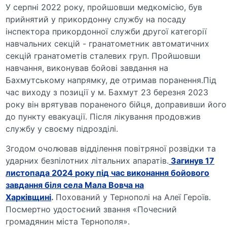
У серпні 2022 року, пройшовши медкомісію, був
прийнятий у прикордонну службу на посаду
інспектора прикордонної служби другої категорії
навчальних секцій - гранатометник автоматичних
секцій гранатометів сталевих груп. Пройшовши
навчання, виконував бойові завдання на
Бахмутському напрямку, де отримав поранення.Під
час виходу з позиції у м. Бахмут 23 березня 2023
року він врятував пораненого бійця, доправивши його
до пункту евакуації. Після лікування продовжив
службу у своєму підрозділі.
Згодом очолював відділення повітряної розвідки та
ударних безпілотних літальних апаратів.
Загинув 17
листопада 2024 року під час виконання бойового
завдання біля села Мала Вовча на
Харківщині
.
Похований у Тернополі на Алеї Героїв.
Посмертно удостоєний звання «Почесний
громадянин міста Тернополя».