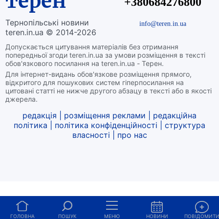
терен
+380684276800
Тернопільські новини
info@teren.in.ua
teren.in.ua © 2014-2026
Допускається цитування матеріалів без отримання
попередньої згоди teren.in.ua за умови розміщення в тексті
обов'язкового посилання на teren.in.ua - Терен.
Для інтернет-видань обов'язкове розміщення прямого,
відкритого для пошукових систем гіперпосилання на
цитовані статті не нижче другого абзацу в тексті або в якості
джерела.
редакція
|
розміщення реклами
|
редакційна
політика
|
політика конфіденційності
|
структура
власності
|
про нас
ГОЛОВНА
ПОШУК
МЕНЮ
НОВИНИ
ПОВІДОМИТ