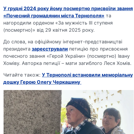
У грудні 2024 року йому посмертно присвоїли звання
«Почесний громадянин міста Тернополя»
та
нагородили орденом «За мужність ІІІ ступеня
(посмертно)» від 29 квітня 2025 року.
До слова, на офіційному інтернет-представництві
президента
зареєстрували
петицію про присвоєння
почесного звання «Герой України» (посмертно) Івану
Хоміву. Авторка петиції – мати загиблого Леся Хомів.
Читайте також:
У Тернополі встановили меморіальну
дошку Герою Олегу Черкашину