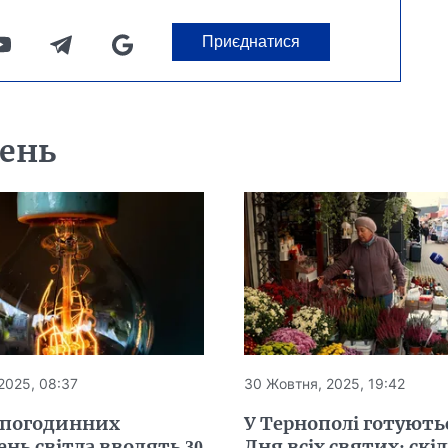
Приєднатися
день
2025, 08:37
30 Жовтня, 2025, 19:42
 погодинних
У Тернополі готують
нь світла вводять 30
Дня всіх святих: скі