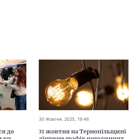
30 Жовтня, 2025, 19:46
ся до
31 жовтня на Тернопільщині
льки
діятиме графік погодинних