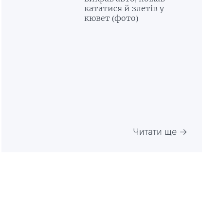
кататися й злетів у
кювет (фото)
Читати ще →