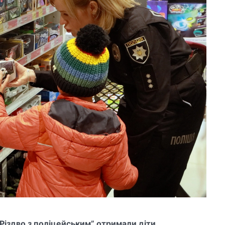
“Різдво з поліцейським” отримали діти