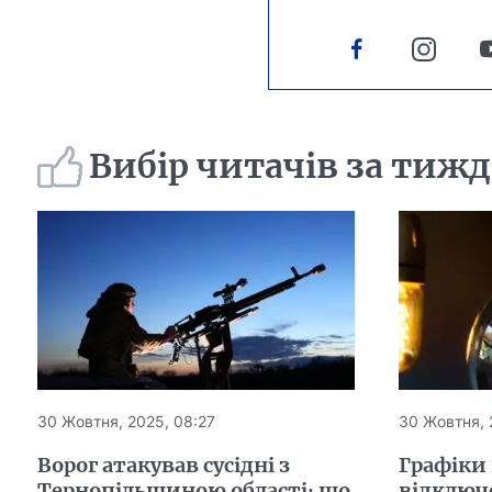
Вибір читачів за тиж
30 Жовтня, 2025, 08:27
30 Жовтня, 
Ворог атакував сусідні з
Графіки
Тернопільщиною області: що
відключе