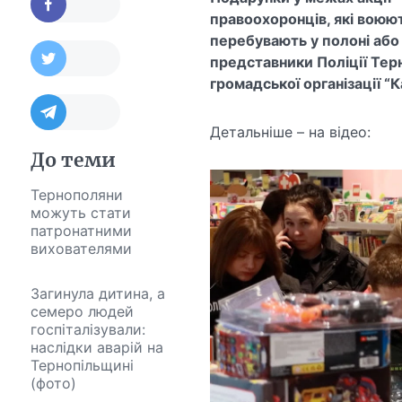
правоохоронців, які воюють
перебувають у полоні або
представники Поліції Терн
громадської організації “
Детальніше – на відео:
До теми
Тернополяни
можуть стати
патронатними
вихователями
Загинула дитина, а
семеро людей
госпіталізували:
наслідки аварій на
Тернопільщині
(фото)