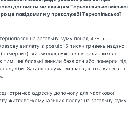
шової допомоги мешканцям Тернопільської міської
Про це повідомили у пресслужбі Тернопільської
ернополян на загальну суму понад 438 500
оразову виплату в розмірі 5 тисяч гривень надано
 (померлих) військовослужбовців, захисників і
ж тим, чиї близькі зникли безвісти або померли під
ї служби. Загальна сума виплат для цієї категорії
ь.
ди отримає адресну допомогу для часткової
лату житлово-комунальних послуг на загальну суму