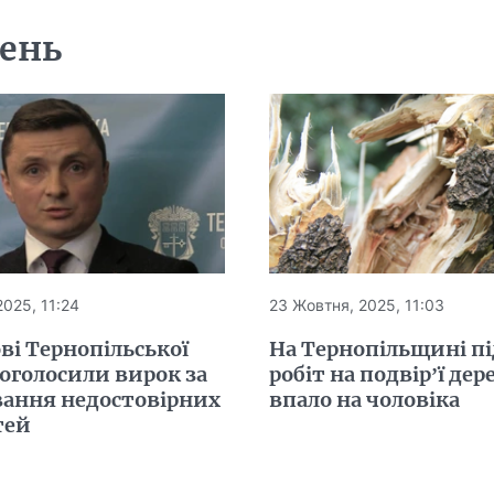
день
2025, 11:24
23 Жовтня, 2025, 11:03
ві Тернопільської
На Тернопільщині пі
оголосили вирок за
робіт на подвір’ї дер
вання недостовірних
впало на чоловіка
тей