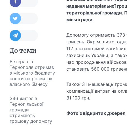
надання матеріальної гро
територіальної громади. 
місьої ради.
Допомогу отримають 373 т
гривень. Окрім цього, одн
112 членам сімей загиблих
До теми
захисниць України, а тако
Ветеран із
час проходження військово
Тернополя отримає
становить 560 000 гривен
з міського бюджету
кошти на розвиток
власного бізнесу
Також 31 мешканець грома
компенсації витрат на оп
31 100 грн.
346 жителів
Тернопільської
громади
Фото з відкритих джерел
отримають
грошову допомогу