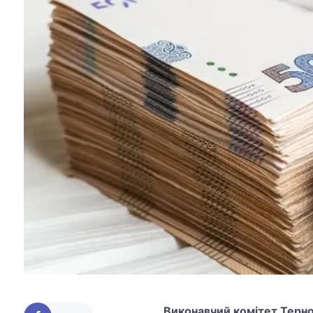
Виконавчий комітет Терно