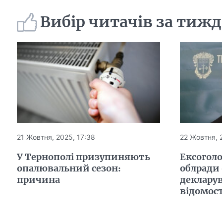
Вибір читачів за тиж
21 Жовтня, 2025, 17:38
22 Жовтня, 
У Тернополі призупиняють
Ексоголо
опалювальний сезон:
облради 
причина
деклару
відомос