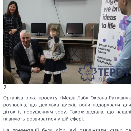
3
Організаторка проекту «Медіа Лаб» Оксана Ратушняк
розповіла, що декілька дисків вони подарували для
діток із порушенням зору. Також додала, що надалі
планують розвиватися у цій сфері.
На презентації були діти, які озвучували казки та