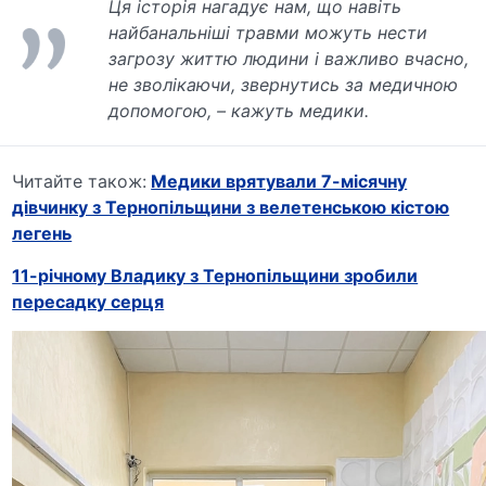
Ця історія нагадує нам, що навіть
найбанальніші травми можуть нести
загрозу життю людини і важливо вчасно,
не зволікаючи, звернутись за медичною
допомогою, – кажуть медики.
Читайте також:
Медики врятували 7-місячну
дівчинку з Тернопільщини з велетенською кістою
легень
11-річному Владику з Тернопільщини зробили
пересадку серця