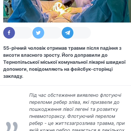
55-річний чоловік отримав травми після падіння з
висоти власного зросту. Його доправили до
Тернопільської міської комунальної лікарні швидкої
допомоги, повідомляють на фейсбук-сторінці
закладу.
Під час обстеження виявлено флотуючі
переломи ребер зліва, які призвели до
пошкодження лівої легені та розвитку
пневмотораксу. Флотуючий перелом
ребер - це життєзагрозлива травма, при
якій кожне ребро ламається в декількох