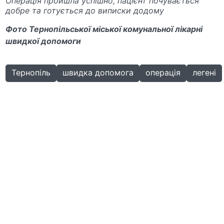
Операція пройшла успішно, пацієнт почувається
добре та готується до виписки додому
Фото Тернопільської міської комунальної лікарні
швидкої допомоги
Тернопіль
швидка допомога
операція
легені