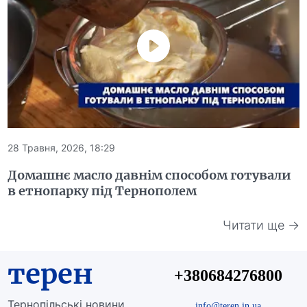
28 Травня, 2026, 18:29
Домашнє масло давнім способом готували
в етнопарку під Тернополем
Читати ще →
терен
+380684276800
Тернопільські новини
info@teren.in.ua