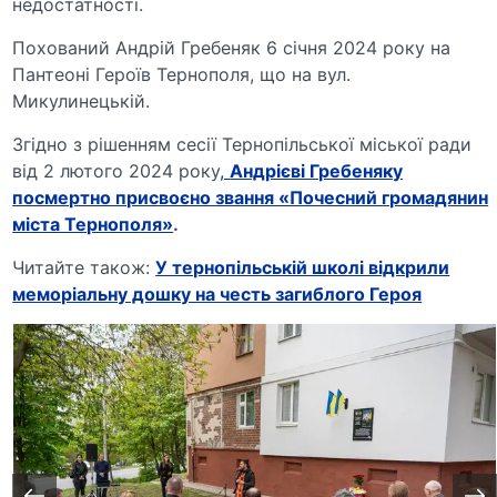
недостатності.
Похований Андрій Гребеняк 6 січня 2024 року на
Пантеоні Героїв Тернополя, що на вул.
Микулинецькій.
Згідно з рішенням сесії Тернопільської міської ради
від 2 лютого 2024 року
,
Андрієві Гребеняку
посмертно присвоєно звання «Почесний громадянин
міста Тернополя»
.
Читайте також:
У тернопільській школі відкрили
меморіальну дошку на честь загиблого Героя