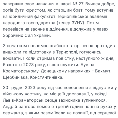
завершив своє навчання в школі № 27. Вчився добре,
хотів бути юристом, як старший брат, тому вступив
на юридичний факультет Тернопільської академії
народного господарства (тепер ЗУНУ). Потім
перевівся на заочне відділення, відслужив у лавах
Збройних Сил України.
З початком повномасштабного вторгнення проходив
вишколи та підготовку в Тернополі, готуючись
воювати. І коли отримав повістку, наступного ж дня,
6 лютого 2023 року, пішов служити. Був на
Краматорському, Донецькому напрямках - Бахмут,
Щербинівка, Констянтинівка.
30 грудня 2023 року під час повернення з відпустки у
військову частину, на місце її дислокації, у поїзді
Львів-Краматорськ серце захисника зупинилося.
Андрій раптово помер о третій годині ночі на руках у
сержанта, з яким разом їхали на позиції, від серцевої