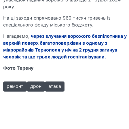
року.
На ці заходи спрямовано 960 тисяч гривень із
спеціального фонду міського бюджету.
Нагадаємо,
через влучання ворожого безпілотника у
верхній поверх багатоповерхівки в одному з
мікрорайонів Тернополя у ніч на 2 грудня загинув
чоловік та ще трьох людей госпіталізували.
Фото Терену
ремонт
дрон
атака