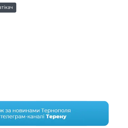
втікач