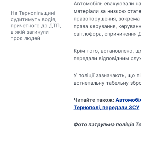
Автомобіль евакуювали на
матеріали за низкою стате
На Тернопільщині
правопорушення, зокрема 
судитимуть водія,
причетного до ДТП,
права керування, керування
в якій загинули
світлофора, спричинення 
троє людей
Крім того, встановлено, щ
передали відповідним слу
У поліції зазначають, що 
вогнепальну табельну збро
Читайте також:
Автомобіл
Тернополі, передали ЗСУ
Фото патрульна поліція Те