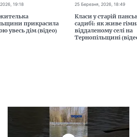
2026, 19:18
25 Березня, 2026, 18:49
 жителька
Класи у старій пансь
льщини прикрасила
садибі: як живе гімн
 увесь дім (відео)
віддаленому селі на
Тернопільщині (віде