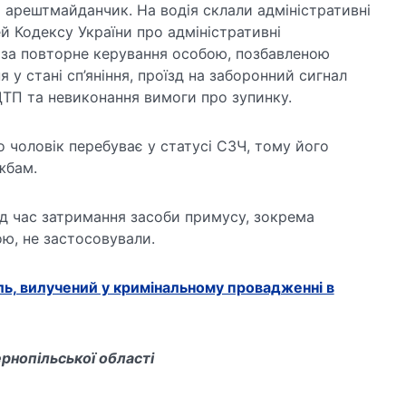
 арештмайданчик. На водія склали адміністративні
й Кодексу України про адміністративні
за повторне керування особою, позбавленою
 у стані сп’яніння, проїзд на заборонний сигнал
ДТП та невиконання вимоги про зупинку.
о чоловік перебуває у статусі СЗЧ, тому його
жбам.
під час затримання засоби примусу, зокрема
ю, не застосовували.
ь, вилучений у кримінальному провадженні в
рнопільської області