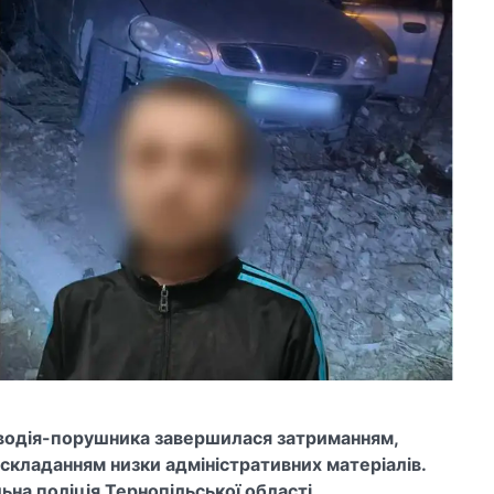
 водія-порушника завершилася затриманням,
складанням низки адміністративних матеріалів.
ьна поліція Тернопільської області.