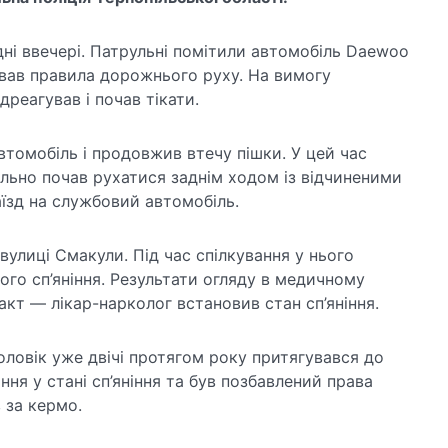
ні ввечері. Патрульні помітили автомобіль Daewoo
ував правила дорожнього руху. На вимогу
дреагував і почав тікати.
томобіль і продовжив втечу пішки. У цей час
льно почав рухатися заднім ходом із відчиненими
їзд на службовий автомобіль.
улиці Смакули. Під час спілкування у нього
го сп’яніння. Результати огляду в медичному
акт — лікар-нарколог встановив стан сп’яніння.
чоловік уже двічі протягом року притягувався до
ння у стані сп’яніння та був позбавлений права
 за кермо.