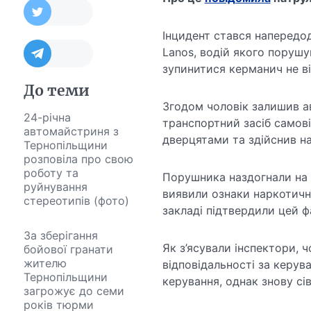
Інцидент стався напередод
Lanos, водій якого поруш
зупинитися керманич не ві
До теми
Згодом чоловік залишив ав
24-річна
транспортний засіб самові
автомайстриня з
дверцятами та здійснив на
Тернопільщини
розповіла про свою
роботу та
Порушника наздогнали на в
руйнування
виявили ознаки наркотично
стереотипів (фото)
закладі підтвердили цей ф
За зберігання
Як з’ясували інспектори, 
бойової гранати
жителю
відповідальності за керува
Тернопільщини
керування, однак знову сів
загрожує до семи
років тюрми