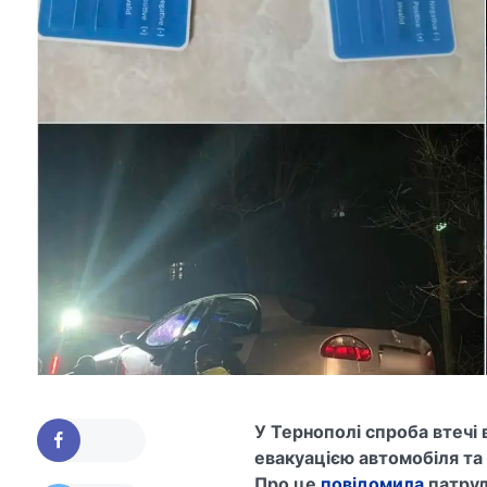
У Тернополі спроба втечі
евакуацією автомобіля та 
Про це
повідомила
патрул