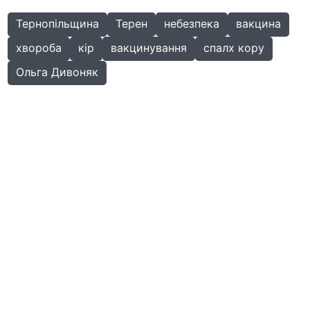
Тернопільщина
Терен
небезпека
вакцина
хвороба
кір
вакцинування
спалх кору
Ольга Дивоняк