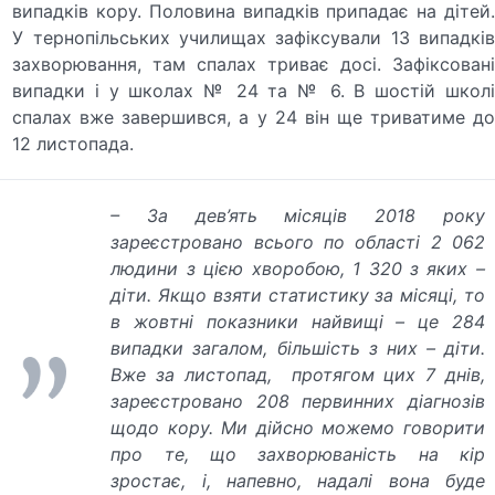
випадків кору. Половина випадків припадає на дітей.
У тернопільських училищах зафіксували 13 випадків
захворювання, там спалах триває досі. Зафіксовані
випадки і у школах № 24 та № 6. В шостій школі
спалах вже завершився, а у 24 він ще триватиме до
12 листопада.
– За дев’ять місяців 2018 року
зареєстровано всього по області 2 062
людини з цією хворобою, 1 320 з яких –
діти. Якщо взяти статистику за місяці, то
в жовтні показники найвищі – це 284
випадки загалом, більшість з них – діти.
Вже за листопад, протягом цих 7 днів,
зареєстровано 208 первинних діагнозів
щодо кору. Ми дійсно можемо говорити
про те, що захворюваність на кір
зростає, і, напевно, надалі вона буде