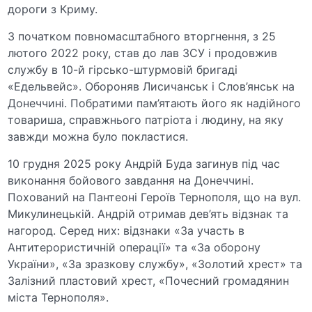
дороги з Криму.
З початком повномасштабного вторгнення, з 25
лютого 2022 року, став до лав ЗСУ і продовжив
службу в 10-й гірсько-штурмовій бригаді
«Едельвейс». Обороняв Лисичанськ і Слов’янськ на
Донеччині. Побратими пам’ятають його як надійного
товариша, справжнього патріота і людину, на яку
завжди можна було покластися.
10 грудня 2025 року Андрій Буда загинув під час
виконання бойового завдання на Донеччині.
Похований на Пантеоні Героїв Тернополя, що на вул.
Микулинецькій. Андрій отримав дев’ять відзнак та
нагород. Серед них: відзнаки «За участь в
Антитерористичній операції» та «За оборону
України», «За зразкову службу», «Золотий хрест» та
Залізний пластовий хрест, «Почесний громадянин
міста Тернополя».