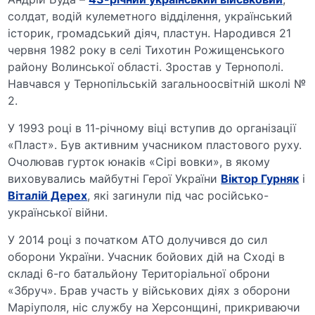
солдат, водій кулеметного відділення, український
історик, громадський діяч, пластун. Народився 21
червня 1982 року в селі Тихотин Рожищенського
району Волинської області. Зростав у Тернополі.
Навчався у Тернопільській загальноосвітній школі №
2.
У 1993 році в 11-річному віці вступив до організації
«Пласт». Був активним учасником пластового руху.
Очолював гурток юнаків «Сірі вовки», в якому
виховувались майбутні Герої України
Віктор Гурняк
і
Віталій Дерех
, які загинули під час російсько-
української війни.
У 2014 році з початком АТО долучився до сил
оборони України. Учасник бойових дій на Сході в
складі 6-го батальйону Територіальної оброни
«Збруч». Брав участь у військових діях з оборони
Маріуполя, ніс службу на Херсонщині, прикриваючи