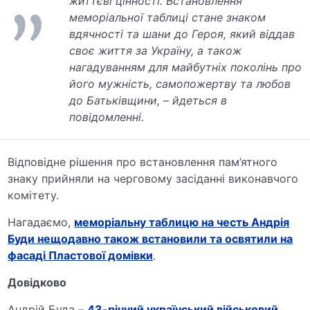
життєві цінності. Встановлення
меморіальної таблиці стане знаком
вдячності та шани до Героя, який віддав
своє життя за Україну, а також
нагадуванням для майбутніх поколінь про
його мужність, самопожертву та любов
до Батьківщини, – йдеться в
повідомленні.
Відповідне рішення про встановлення пам’ятного
знаку прийняли на черговому засіданні виконавчого
комітету.
Нагадаємо,
меморіальну таблицю на честь Андрія
Буди нещодавно також встановили та освятили на
фасаді Пластової домівки
.
Довідково
Андрій Буда –
43-річний український військовий
,