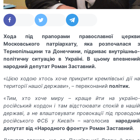
Хода під прапорами православної церкви
Московського патріархату, яка розпочалася з
Тернопільщини та Донеччини, підриває внутрішньо-
політичну ситуацію в Україні. В цьому впевнений
народний депутат Роман Заставний.
«
Цією ходою хтось хоче прикрити кремлівські дії на
території нашої держави
», – переконаний
політик.
«
Тим, хто хоче миру – краще йти на україно-
російський кордон і там відстоювати спокій в нашій
державі, а не влаштовувати провокації під проводом
російського ФСБ у Києві!
» – наголосив
народни
депутат від «Народного фронту» Роман Заставний
.