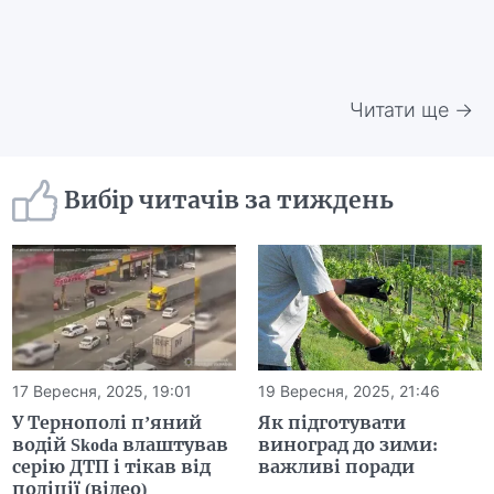
Читати ще →
Вибір читачів за тиждень
17 Вересня, 2025, 19:01
19 Вересня, 2025, 21:46
У Тернополі п’яний
Як підготувати
водій Skoda влаштував
виноград до зими:
серію ДТП і тікав від
важливі поради
поліції (відео)