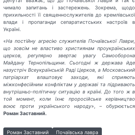
Депутат вважає, що до Почаївської Лаври й так є
чимало запитань і застережень. Зокрема, щодо
прихильності її священнослужителів до кремлівської
влади і пропаганди сепаратистських настроїв в
Україні.
«
На постійну агресію служителів Почаївської Лаври,
що зовсім не властиво християнам проукраїнських
церков, регулярно звертає увагу Самооборона
Майдану Тернопільщини. Сьогодні ж держава йде
назустріч Всеукраїнській Раді Церков, а Московський
патріархат влаштовує заходи, які сприяють
міжконфесійним конфліктам у державі та підривають
внутрішньо-політичну ситуацію в країні. До того ж в
той момент, коли їхнє проросійське керівництво
воює проти українського народу
», – обурюєтьс
Роман Заставний.
Роман Заставний
Почаївська лавра