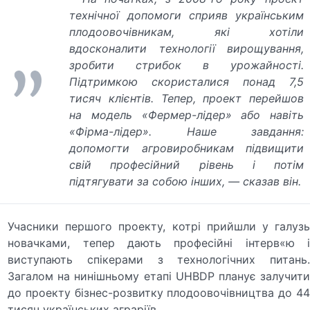
технічної допомоги сприяв українським
плодоовочівникам, які хотіли
вдосконалити технології вирощування,
зробити стрибок в урожайності.
Підтримкою скористалися понад 7,5
тисяч клієнтів. Тепер, проект перейшов
на модель «Фермер-лідер» або навіть
«Фірма-лідер». Наше завдання:
допомогти агровиробникам підвищити
свій професійний рівень і потім
підтягувати за собою інших, — сказав він.
Учасники першого проекту, котрі прийшли у галузь
новачками, тепер дають професійні інтерв«ю і
виступають спікерами з технологічних питань.
Загалом на нинішньому етапі UHBDP планує залучити
до проекту бізнес-розвитку плодоовочівництва до 44
тисяч українських аграріїв.