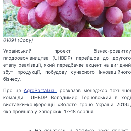
01091 (Copy)
Український проект бізнес-розвитку
плодоовочівництва (UHBDP) перейшов до другого
етапу реалізації, який передбачає акцент на вигідний
збут продукції, побудову сучасного інноваційного
бізнесу.
Про це
AgroPortal.ua
розказав менеджер технічно
команди UHBDP Володимир Терновський в ході
виставки-конференції «Золоте гроно України 2019»,
яка пройшла у Запоріжжі 17-18 серпня.
- На початках, з 2008-го року проект