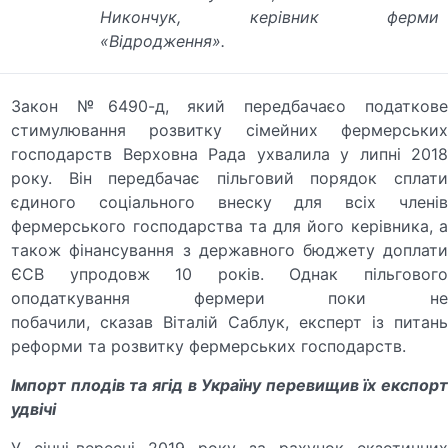
Никончук, керівник ферми
«Відродження».
Закон №6490-д, який передбачаєо податкове
стимулювання розвитку сімейних фермерських
господарств Верховна Рада ухвалила у липні 2018
року. Він передбачає пільговий порядок сплати
єдиного соціального внеску для всіх членів
фермерського господарства та для його керівника, а
також фінансування з державного бюджету доплати
ЄСВ упродовж 10 років. Однак пільгового
оподаткування фермери поки не
побачили, сказав Віталій Саблук, експерт із питань
реформи та розвитку фермерських господарств.
Імпорт плодів та ягід в Україну перевищив їх експорт
удвічі
У січні-вересні 2019 року за рахунок екзотичних