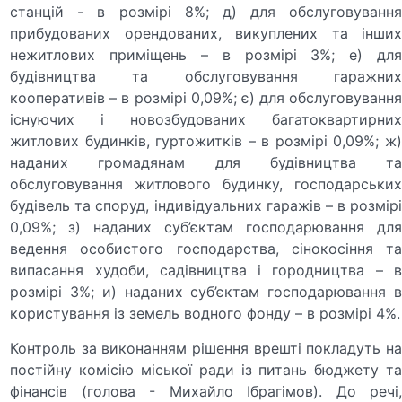
станцій - в розмірі 8%; д) для обслуговування
прибудованих орендованих, викуплених та інших
нежитлових приміщень – в розмірі 3%; е) для
будівництва та обслуговування гаражних
кооперативів – в розмірі 0,09%; є) для обслуговування
існуючих і новозбудованих багатоквартирних
житлових будинків, гуртожитків – в розмірі 0,09%; ж)
наданих громадянам для будівництва та
обслуговування житлового будинку, господарських
будівель та споруд, індивідуальних гаражів – в розмірі
0,09%; з) наданих суб’єктам господарювання для
ведення особистого господарства, сінокосіння та
випасання худоби, садівництва і городництва – в
розмірі 3%; и) наданих суб’єктам господарювання в
користування із земель водного фонду – в розмірі 4%.
Контроль за виконанням рішення врешті покладуть на
постійну комісію міської ради із питань бюджету та
фінансів (голова - Михайло Ібрагімов). До речі,