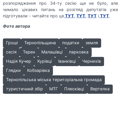
розпорядження про 34-ту сесію ще не було, але
чимало цікавих питань на розгляд депутатів уже
підготували - читайте про це
ТУТ
,
ТУТ
,
ТУТ
і
ТУТ
.
Фото автора
Гроші
Тернопільщина
податки
земля
сесія
Терен
Малашівці
парковка
Надія Кучер
Курівці
Іванківці
Чернихів
Глядки
Кобзарівка
Тернопільська міська територіальна громада
туристичний збір
МТГ
Плесківці
Вертелка