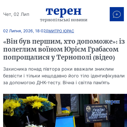
терен
Чет, 02 Лип
тернопільські новини
02 Липня, 2026, 18:02
ДМИТРО ЮРАС
«Він був першим, хто допоможе»: із
полеглим воїном Юрієм Грабасом
попрощалися у Тернополі (відео)
Захисника понад півтора роки вважали зниклим
безвісти і тільки нещодавно його тіло ідентифікували
за допомогою ДНК-тесту. Вічна і світла пам’ять