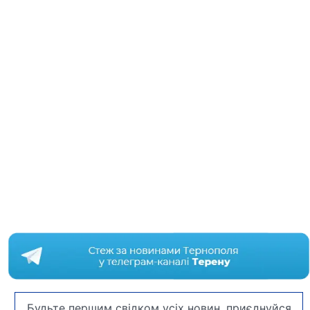
Будьте першим свідком усіх новин, приєднуйся