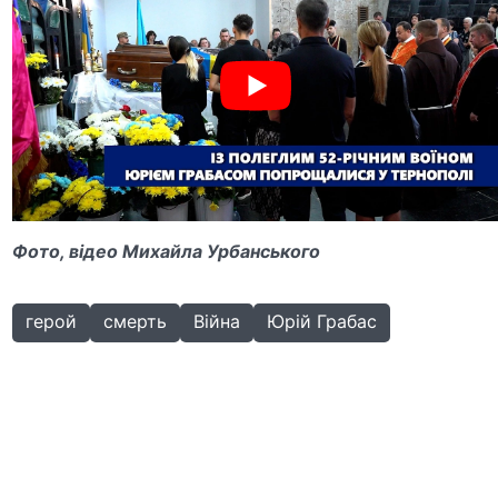
Фото, відео Михайла Урбанського
герой
смерть
Війна
Юрій Грабас