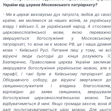
України від церков Московського патріархату?
- Ми в церкві виховуємо дух патріота, любов до своєї
країни, ми молимося за наших воїнів, за українську
владу і військо її, за український народ. А стосовно
церковнослов’янської мови, якою переважно
звершуються богослужіння у Московському
патріархаті, то вона не є мовою РФ, це і наша древня
мова – Київської Русі. Питання лиш у тому, чи всі
віруючі люди сьогодні до кінця розуміють її.
Безперечно, Православна церква України закликає
звершувати богослужіння українською мовою, але є
парафії, і такі були в Київському патріархаті до
Об’єднавчого собору, де віруючі зверталися до
священнослужителя і владика благословляв,
відповідно до заяви священика, звершували
богослужіння церковнослов’янською мовою. Так
відбуватиметься й нині. Якщо громада захоче, вона й
далі послуговуватиметься цією мовою. Для цього