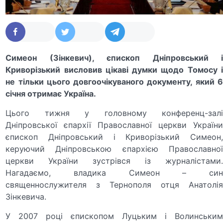
Симеон (Зінкевич), єпископ Дніпровський і
Криворізький висловив цікаві думки щодо Томосу і
не тільки цього довгоочікуваного документу, який 6
січня отримає Україна.
Цього тижня у головному конференц-залі
Дніпровської єпархії Православної церкви України
єпископ Дніпровський і Криворізький Симеон,
керуючий Дніпровською єпархією Православної
церкви України зустрівся із журналістами.
Нагадаємо, владика Симеон – син
священнослужителя з Тернополя отця Анатолія
Зінкевича.
У 2007 році єпископом Луцьким і Волинським