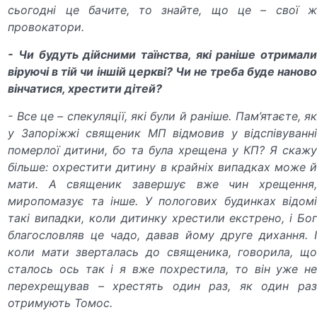
сьогодні це бачите, то знайте, що це – свої ж
провокатори.
- Чи будуть дійсними таїнства, які раніше отримали
віруючі в тій чи іншій церкві? Чи не треба буде наново
вінчатися, хрестити дітей?
- Все це – спекуляції, які були й раніше. Пам’ятаєте, як
у Запоріжжі священик МП відмовив у відспівуванні
померлої дитини, бо та була хрещена у КП? Я скажу
більше: охрестити дитину в крайніх випадках може й
мати. А священик завершує вже чин хрещення,
миропомазує та інше. У пологових будинках відомі
такі випадки, коли дитинку хрестили екстрено, і Бог
благословляв це чадо, давав йому друге дихання. І
коли мати зверталась до священика, говорила, що
сталось ось так і я вже похрестила, то він уже не
перехрещував – хрестять один раз, як один раз
отримують Томос.