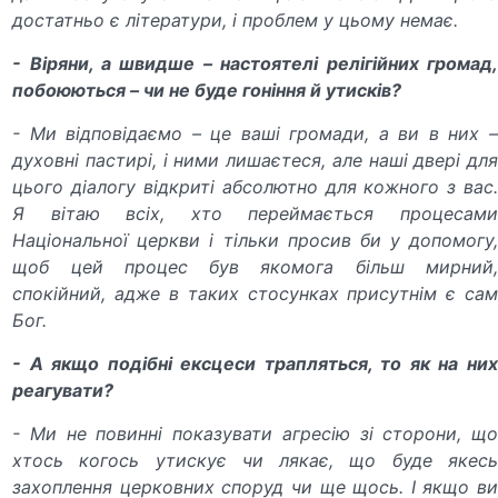
достатньо є літератури, і проблем у цьому немає.
- Віряни, а швидше – настоятелі релігійних громад,
побоюються – чи не буде гоніння й утисків?
- Ми відповідаємо – це ваші громади, а ви в них –
духовні пастирі, і ними лишаєтеся, але наші двері для
цього діалогу відкриті абсолютно для кожного з вас.
Я вітаю всіх, хто переймається процесами
Національної церкви і тільки просив би у допомогу,
щоб цей процес був якомога більш мирний,
спокійний, адже в таких стосунках присутнім є сам
Бог.
- А якщо подібні ексцеси трапляться, то як на них
реагувати?
- Ми не повинні показувати агресію зі сторони, що
хтось когось утискує чи лякає, що буде якесь
захоплення церковних споруд чи ще щось. І якщо ви