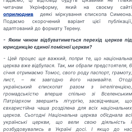
читачам Укрінформу, який на своєму сайті
оприлюднив
деякі міркування єпископа Симеона.
Подаємо скорочений варіант цієї публікації,
адаптований до формату Терену.
- Яким чином відбуватиметься перехід церков під
юрисдикцію єдиної помісної церкви?
- Цей процес ще важкий, попри те, що національна
церква вже відбулася. Так, ми обрали предстоятеля, 6
січня отримаємо Томос, свого роду паспорт, грамоту,
лист, – як завгодно його називайте. Отоді
український єпископат разом з інтелігенцією,
громадськістю вперше спільно зі Вселенським
Патріархом звершить літургію, засвідчивши, що
євхаристійна чаша розділена для всіх національних
церков. Сьогодні Національна церква об’єднала всі
українські церкви, що вели свою діяльність і
розбудовувались в Україні досі. І якщо до нас