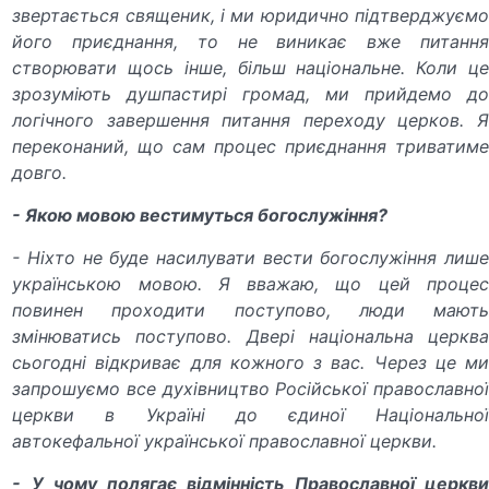
звертається священик, і ми юридично підтверджуємо
його приєднання, то не виникає вже питання
створювати щось інше, більш національне. Коли це
зрозуміють душпастирі громад, ми прийдемо до
логічного завершення питання переходу церков. Я
переконаний, що сам процес приєднання триватиме
довго.
- Якою мовою вестимуться богослужіння?
- Ніхто не буде насилувати вести богослужіння лише
українською мовою. Я вважаю, що цей процес
повинен проходити поступово, люди мають
змінюватись поступово. Двері національна церква
сьогодні відкриває для кожного з вас. Через це ми
запрошуємо все духівництво Російської православної
церкви в Україні до єдиної Національної
автокефальної української православної церкви.
- У чому полягає відмінність Православної церкви