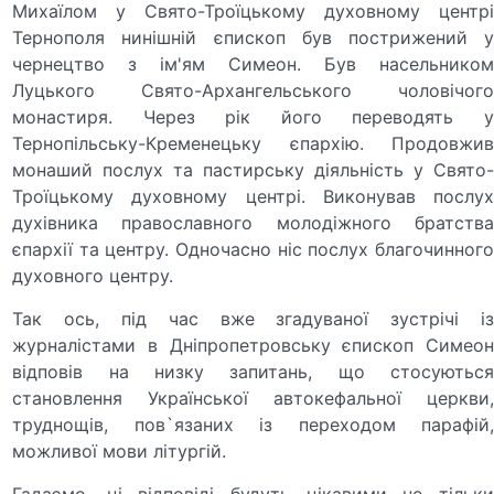
Михаїлом у Свято-Троїцькому духовному центрі
Тернополя нинішній єпископ був пострижений у
чернецтво з ім'ям Симеон. Був насельником
Луцького Свято-Архангельського чоловічого
монастиря. Через рік його переводять у
Тернопільську-Кременецьку єпархію. Продовжив
монаший послух та пастирську діяльність у Свято-
Троїцькому духовному центрі. Виконував послух
духівника православного молодіжного братства
єпархії та центру. Одночасно ніс послух благочинного
духовного центру.
Так ось, під час вже згадуваної зустрічі із
журналістами в Дніпропетровську єпископ Симеон
відповів на низку запитань, що стосуються
становлення Української автокефальної церкви,
труднощів, пов`язаних із переходом парафій,
можливої мови літургій.
Гадаємо, ці відповіді будуть цікавими не тільки