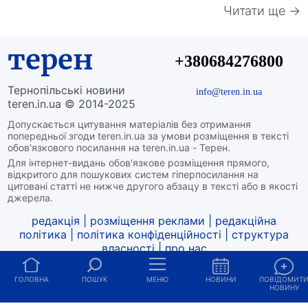
Читати ще →
терен
+380684276800
Тернопільські новини
info@teren.in.ua
teren.in.ua © 2014-2025
Допускається цитування матеріалів без отримання
попередньої згоди teren.in.ua за умови розміщення в тексті
обов'язкового посилання на teren.in.ua - Терен.
Для інтернет-видань обов'язкове розміщення прямого,
відкритого для пошукових систем гіперпосилання на
цитовані статті не нижче другого абзацу в тексті або в якості
джерела.
редакція
|
розміщення реклами
|
редакційна
політика
|
політика конфіденційності
|
структура
власності
|
про нас
ГОЛОВНА
ПОШУК
МЕНЮ
НОВИНИ
ПОВІДОМИТ
НОВИНУ