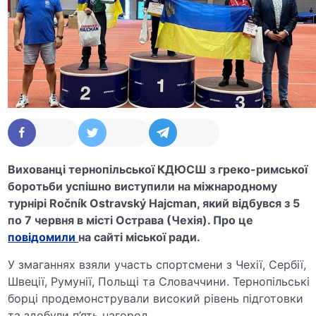
Вихованці тернопільської КДЮСШ з греко-римської
боротьби успішно виступили на міжнародному
турнірі Ročník Ostravský Hajcman, який відбувся з 5
по 7 червня в місті Острава (Чехія). Про це
повідомили
на сайті міської ради.
У змаганнях взяли участь спортсмени з Чехії, Сербії,
Швеції, Румунії, Польщі та Словаччини. Тернопільські
борці продемонстрували високий рівень підготовки
та здобули п’ять нагород.