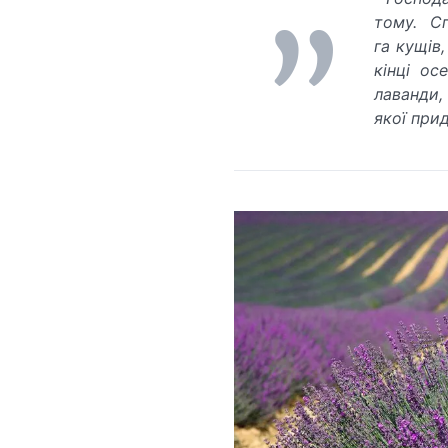
тому. С
га кущів
кінці ос
лаванди,
якої прид