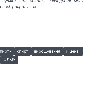
і вулики, щоб збирати лавандовий мед» —
и в «Агропродукті».
спирт»
спирт
вирощування
Ліцензії
ФДМУ