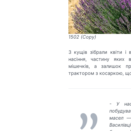
1502 (Copy)
З кущів зібрали квіти і 
насіння, частину яких 
мішечків, а залишок пр
трактором з косаркою, що
- У нас
побудув
масел —
Василівц