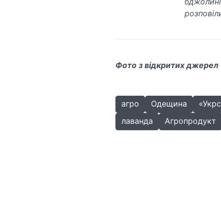
бджолин
розповіл
Фото з відкритих джерел
агро
Одещина
«Укр
лаванда
Агропродукт