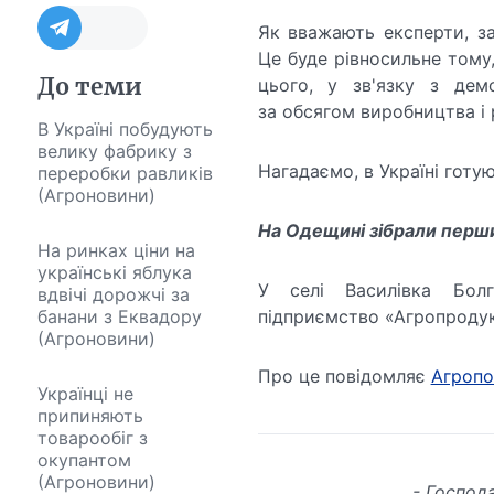
Як вважають експерти, за
Це буде рівносильне тому,
До теми
цього, у зв'язку з дем
за обсягом виробництва і 
В Україні побудують
велику фабрику з
Нагадаємо, в Україні готую
переробки равликів
(Агроновини)
На Одещині зібрали перш
На ринках ціни на
українські яблука
У селі Василівка Болг
вдвічі дорожчі за
банани з Еквадору
підприємство «Агропродук
(Агроновини)
Про це повідомляє
Агропо
Українці не
припиняють
товарообіг з
окупантом
(Агроновини)
- Господ