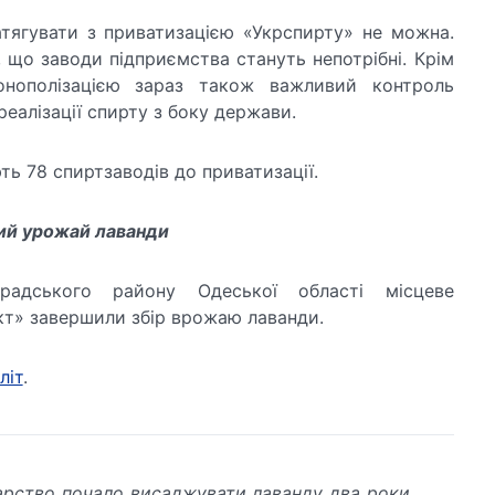
тягувати з приватизацією «Укрспирту» не можна.
 що заводи підприємства стануть непотрібні. Крім
онополізацією зараз також важливий контроль
реалізації спирту з боку держави.
ть 78 спиртзаводів до приватизації.
ий урожай лаванди
радського району Одеської області місцеве
т» завершили збір врожаю лаванди.
літ
.
арство почало висаджувати лаванду два роки