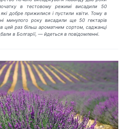
початку в тестовому режимі висадили 50
, які добре прижилися і пустили квіти. Тому в
ені минулого року висадили ще 50 гектарів
 в цей раз більш ароматним сортом, саджанці
бали в Болгарії, — йдеться в повідомленні.