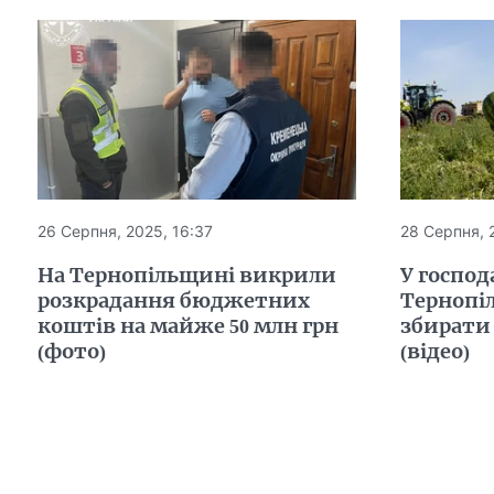
26 Серпня, 2025, 16:37
28 Серпня, 
На Тернопільщині викрили
У господ
розкрадання бюджетних
Тернопі
коштів на майже 50 млн грн
збирати
(фото)
(відео)