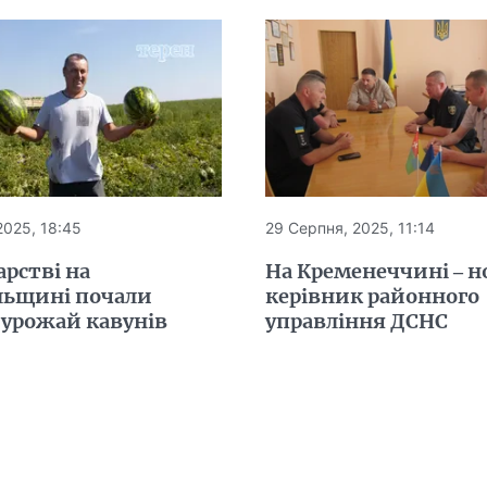
2025, 18:45
29 Серпня, 2025, 11:14
арстві на
На Кременеччині – 
льщині почали
керівник районного
 урожай кавунів
управління ДСНС