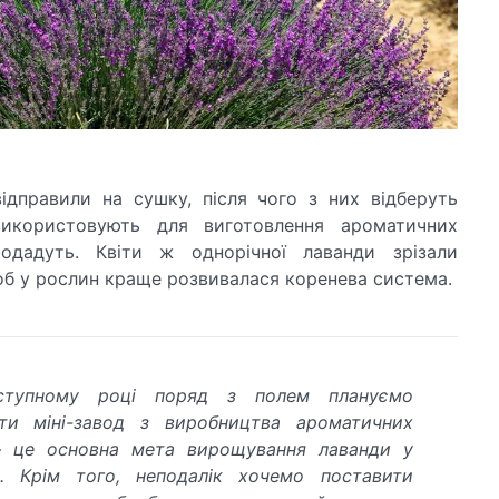
відправили на сушку, після чого з них відберуть
використовують для виготовлення ароматичних
одадуть. Квіти ж однорічної лаванди зрізали
б у рослин краще розвивалася коренева система.
тупному році поряд з полем плануємо
ати міні-завод з виробництва ароматичних
 це основна мета вирощування лаванди у
і. Крім того, неподалік хочемо поставити