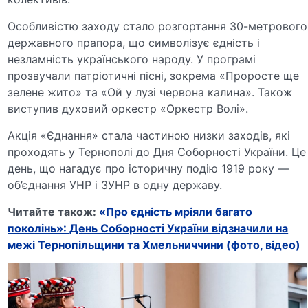
Особливістю заходу стало розгортання 30-метрового
державного прапора, що символізує єдність і
незламність українського народу. У програмі
прозвучали патріотичні пісні, зокрема «Проросте ще
зелене жито» та «Ой у лузі червона калина». Також
виступив духовий оркестр «Оркестр Волі».
Акція «Єднання» стала частиною низки заходів, які
проходять у Тернополі до Дня Соборності України. Це
день, що нагадує про історичну подію 1919 року —
об’єднання УНР і ЗУНР в одну державу.
Читайте також:
«Про єдність мріяли багато
поколінь»: День Соборності України відзначили на
межі Тернопільщини та Хмельниччини (фото, відео)