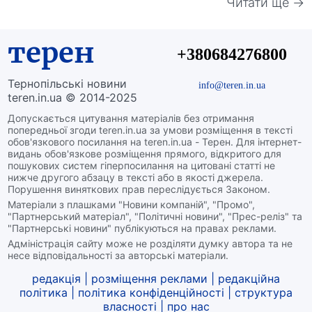
Читати ще →
терен
+380684276800
Тернопільські новини
info@teren.in.ua
teren.in.ua © 2014-2025
Допускається цитування матеріалів без отримання
попередньої згоди teren.in.ua за умови розміщення в тексті
обов'язкового посилання на teren.in.ua - Терен. Для інтернет-
видань обов'язкове розміщення прямого, відкритого для
пошукових систем гіперпосилання на цитовані статті не
нижче другого абзацу в тексті або в якості джерела.
Порушення виняткових прав переслідується Законом.
Матеріали з плашками "Новини компаній", "Промо",
"Партнерський матеріал", "Політичні новини", "Прес-реліз" та
"Партнерські новини" публікуються на правах реклами.
Адміністрація сайту може не розділяти думку автора та не
несе відповідальності за авторські матеріали.
редакція
|
розміщення реклами
|
редакційна
політика
|
політика конфіденційності
|
структура
власності
|
про нас