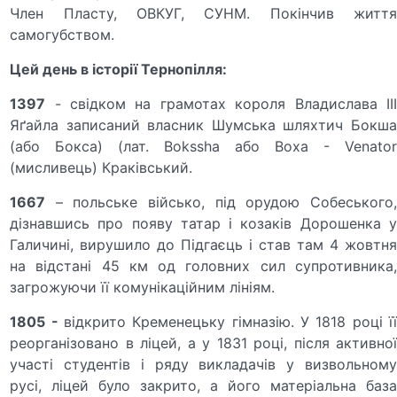
Член Пласту, ОВКУГ, СУНМ. Покінчив життя
самогубством.
Цей день в історії Тернопілля:
1397
- свідком на грамотах короля Владислава ІІІ
Яґайла записаний власник Шумська шляхтич Бокша
(або Бокса) (лат. Bokssha або Boxa - Venator
(мисливець) Краківський.
1667
– польське військо, під орудою Собеського,
дізнавшись про появу татар і козаків Дорошенка у
Галичині, вирушило до Підгаєць і став там 4 жовтня
на відстані 45 км од головних сил супротивника,
загрожуючи її комунікаційним лініям.
1805 -
відкрито Кременецьку гімназію. У 1818 році ї
реорганізовано в ліцей, а у 1831 році, після активної
участі студентів і ряду викладачів у визвольному
русі, ліцей було закрито, а його матеріальна база