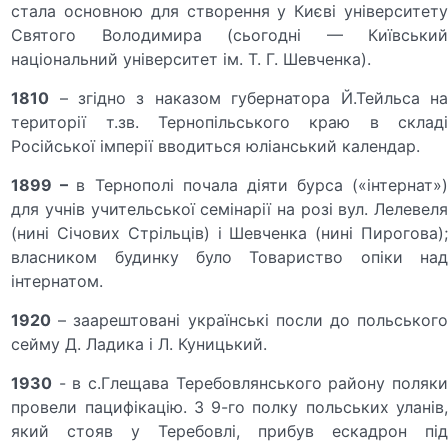
стала основною для створення у Києві університету
Святого Володимира (сьогодні — Київський
національний університет ім. Т. Г. Шевченка).
1810
– згідно з наказом губернатора Й.Тейльса на
території т.зв. Тернопільського краю в складі
Російської імперії вводиться юліанський календар.
1899 –
в Тернополі почала діяти бурса («інтернат»
для учнів учительської семінарії на розі вул. Лелевеля
(нині Січових Стрільців) і Шевченка (нині Пирогова);
власником будинку було Товариство опіки над
інтернатом.
1920
– заарештовані українські посли до польського
сейму Д. Ладика і Л. Куницький.
1930
- в с.Глещава Теребовлянського району поляки
провели пацифікацію. З 9-го полку польських уланів,
який стояв у Теребовлі, прибув ескадрон під