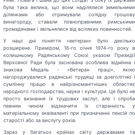
була така велика, що вони наділялися земельними
ділянками або отримували солідну грошову
винагороду, ставали повноправними римськими
громадянами і звільнялися від всіляких повинностей.
У наші дні поняття «ветеран» було декілько
розширене. Приміром, 18-го січня 1974-го року в
колишньому Радянському Союзі указом Президії
Верховної Ради була заснована особлива відмінна і
знакова Медаль - «Ветеран праці», якою
нагороджувалися радянські трудящі за довголітню і
сумлінну працю в найрізноманітніших областях
народного господарства, науки і культури. Це було не
просто визнання їх трудових заслуг, але і спроба
певним чином відзначити їх старанність у
матеріальному еквіваленті при призначенні пенсій по
старості або за вислугу років.
Зараз у багатьох країнах світу державами та