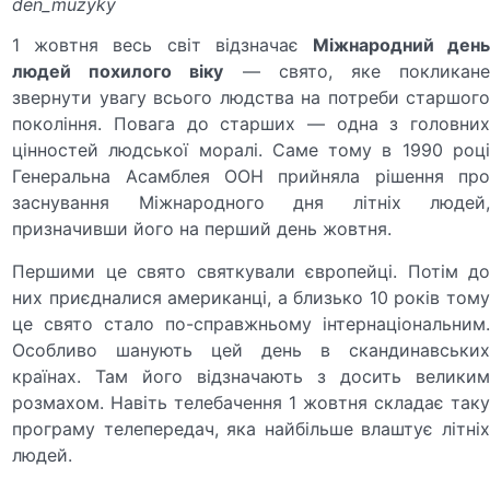
den_muzyky
1 жовтня весь світ відзначає
Міжнародний ден
людей похилого віку
— свято, яке покликане
звернути увагу всього людства на потреби старшого
покоління. Повага до старших — одна з головних
цінностей людської моралі. Саме тому в 1990 році
Генеральна Асамблея ООН прийняла рішення про
заснування Міжнародного дня літніх людей,
призначивши його на перший день жовтня.
Першими це свято святкували європейці. Потім до
них приєдналися американці, а близько 10 років тому
це свято стало по-справжньому інтернаціональним.
Особливо шанують цей день в скандинавських
країнах. Там його відзначають з досить великим
розмахом. Навіть телебачення 1 жовтня складає таку
програму телепередач, яка найбільше влаштує літніх
людей.