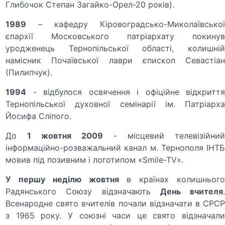
Глибочок Степан Загайко-Орел-20 років).
1989
– кафедру Кіровоградсько-Миколаївської
єпархії Московського патріархату покинув
уродженець Тернопільської області, колишній
намісник Почаївської лаври єпископ Севастіан
(Пилипчук).
1994
- відбулося освячення і офіційне відкриття
Тернопільської духовної семінарії ім. Патріарха
Йосифа Сліпого.
До
1 жовтня 2009
- місцевий телевізійни
інформаційно-розважальний канал м. Тернополя ІНТБ
мовив під позивним і логотипом «Smile-TV».
У першу неділю жовтня
в країнах колишньог
Радянського Союзу відзначають
День вчителя
Всенародне свято вчителів почали відзначати в СРСР
з 1965 року. У союзні часи це свято відзначали