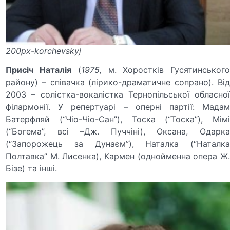
200px-korchevskyj
Присіч Наталія
(
1975,
м. Хоростків Гусятинськог
району) – співачка (лірико-драматичне сопрано). Від
2003 – солістка-вокалістка Тернопільської обласної
філармонії. У репертуарі – оперні партії: Мадам
Батерфляй (“Чіо-Чіо-Сан”), Тоска (“Тоска”), Мімі
(“Богема”, всі –Дж. Пуччіні), Оксана, Одарка
(“Запорожець за Дунаєм”), Наталка (“Наталка
Полтавка” М. Лисенка), Кармен (однойменна опера Ж.
Бізе) та інші.