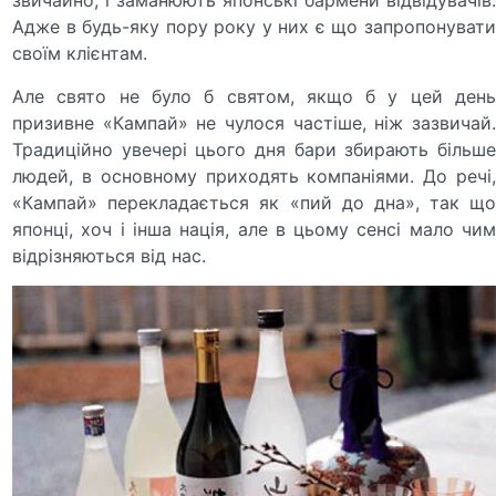
звичайно, і заманюють японські бармени відвідувачів.
Адже в будь-яку пору року у них є що запропонувати
своїм клієнтам.
Але свято не було б святом, якщо б у цей день
призивне «Кампай» не чулося частіше, ніж зазвичай.
Традиційно увечері цього дня бари збирають більше
людей, в основному приходять компаніями. До речі,
«Кампай» перекладається як «пий до дна», так що
японці, хоч і інша нація, але в цьому сенсі мало чим
відрізняються від нас.