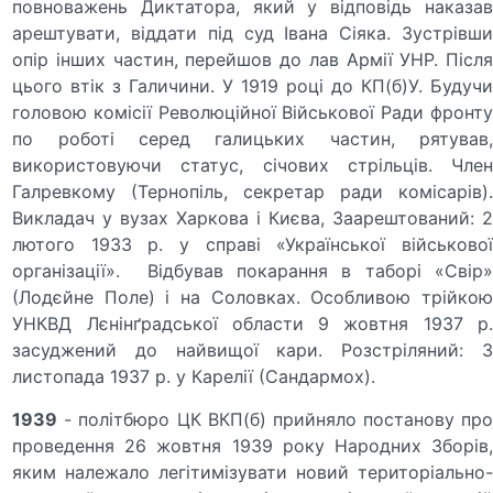
повноважень Диктатора, який у відповідь наказав
арештувати, віддати під суд Івана Сіяка. Зустрівши
опір інших частин, перейшов до лав Армії УНР. Після
цього втік з Галичини. У 1919 році до КП(б)У. Будучи
головою комісії Революційної Військової Ради фронту
по роботі серед галицьких частин, рятував,
використовуючи статус, січових стрільців. Член
Галревкому (Тернопіль, секретар ради комісарів).
Викладач у вузах Харкова і Києва, Заарештований: 2
лютого 1933 р. у справі «Української військової
організації». Відбував покарання в таборі «Свір»
(Лодєйне Поле) і на Соловках. Особливою трійкою
УНКВД Лєнінґрадської области 9 жовтня 1937 р.
засуджений до найвищої кари. Розстріляний: 3
листопада 1937 р. у Карелії (Сандармох).
1939
- політбюро ЦК ВКП(б) прийняло постанову про
проведення 26 жовтня 1939 року Народних Зборів,
яким належало легітимізувати новий територіально-