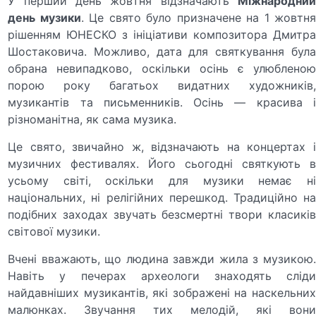
У перший день жовтня відзначають
Міжнародний
день музики
. Це свято було призначене на 1 жовтн
рішенням ЮНЕСКО з ініціативи композитора Дмитра
Шостаковича. Можливо, дата для святкування була
обрана невипадково, оскільки осінь є улюбленою
порою року багатьох видатних художників,
музикантів та письменників. Осінь — красива і
різноманітна, як сама музика.
Це свято, звичайно ж, відзначають на концертах і
музичних фестивалях. Його сьогодні святкують в
усьому світі, оскільки для музики немає ні
національних, ні релігійних перешкод. Традиційно на
подібних заходах звучать безсмертні твори класиків
світової музики.
Вчені вважають, що людина завжди жила з музикою.
Навіть у печерах археологи знаходять сліди
найдавніших музикантів, які зображені на наскельних
малюнках. Звучання тих мелодій, які вони