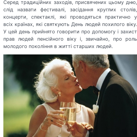
Серед традиційних заходів, присвячених цьому дню,
слід назвати фестивалі, засідання круглих столів,
концерти, спектаклі, які проводяться практично у
всіх країнах, які святкують День людей похилого віку.
У цей день прийнято говорити про допомогу і захист
прав людей пенсійного віку і, звичайно, про роль
молодого покоління в житті старших людей.