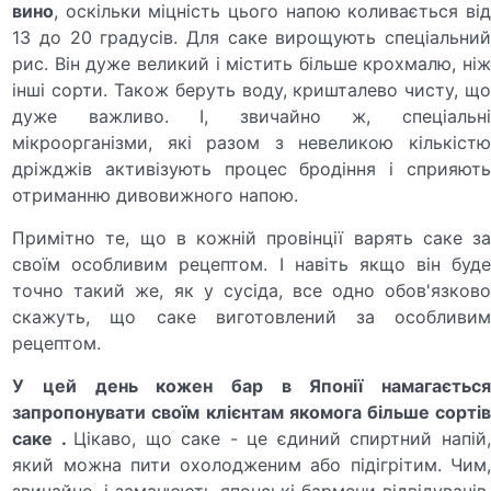
вино
, оскільки міцність цього напою коливається від
13 до 20 градусів. Для саке вирощують спеціальний
рис. Він дуже великий і містить більше крохмалю, ніж
інші сорти. Також беруть воду, кришталево чисту, що
дуже важливо. І, звичайно ж, спеціальні
мікроорганізми, які разом з невеликою кількістю
дріжджів активізують процес бродіння і сприяють
отриманню дивовижного напою.
Примітно те, що в кожній провінції варять саке за
своїм особливим рецептом. І навіть якщо він буде
точно такий же, як у сусіда, все одно обов'язково
скажуть, що саке виготовлений за особливим
рецептом.
У цей день кожен бар в Японії намагається
запропонувати своїм клієнтам якомога більше сортів
саке .
Цікаво, що саке - це єдиний спиртний напій
який можна пити охолодженим або підігрітим. Чим,