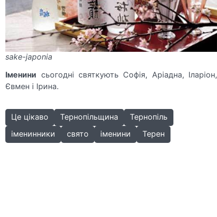
sake-japonia
Іменини
сьогодні святкують Софія, Аріадна, Іларіон,
Євмен і Ірина.
Це цікаво
Тернопільщина
Тернопіль
іменинники
свято
іменини
Терен