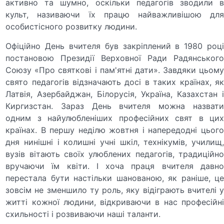
активно та шумно, оскільки педагогів зводили в
культ, називаючи їх працю найважливішою для
особистісного розвитку людини.
Офіційно День вчителя був закріплений в 1980 році
постановою Президії Верховної Ради Радянського
Союзу «Про святкові і пам'ятні дати». Завдяки цьому
свято педагогів відзначають досі в таких країнах, як
Латвія, Азербайджан, Білорусія, Україна, Казахстан і
Киргизстан. Зараз День вчителя можна назвати
одним з найулюбленіших професійних свят в цих
країнах. В першу неділю жовтня і напередодні цього
дня нинішні і колишні учні шкіл, технікумів, училищ,
вузів вітають своїх улюблених педагогів, традиційно
вручаючи їм квіти. І хоча праця вчителя давно
перестала бути настільки шанованою, як раніше, це
зовсім не зменшило ту роль, яку відіграють вчителі у
житті кожної людини, відкриваючи в нас професійні
схильності і розвиваючи наші таланти.