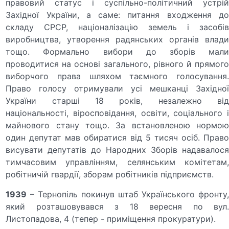
правовий статус і суспільно-політичний устрій
Західної України, а саме: питання входження до
складу СРСР, на­ціоналізацію земель і засобів
виробництва, утворення радянських органів влади
тощо. Формально вибори до зборів мали
проводитися на основі загального, рівного й прямого
виборчого права шляхом таємного голосування.
Право голосу отримували усі мешканці Західної
України старші 18 років, незалежно від
національності, віросповідання, освіти, соціального і
майнового стану тощо. За встановленою нормою
один депутат мав обиратися від 5 тисяч осіб. Право
висувати депутатів до Народних Зборів надавалося
тимчасовим управлінням, селянським комітетам,
робітничій гвардії, зборам робітників підприємств.
1939
– Тернопіль покинув штаб Українського фронту,
який розташовувався з 18 вересня по вул.
Листопадова, 4 (тепер - приміщення прокуратури).