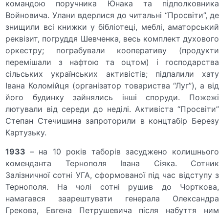
командою поручника Юнака та підполковника
Войновича. Улани вдерлися до читальні “Просвіти”, де
знищили всі книжки у бібліотеці, меблі, аматорський
реквізит, погруддя Шевченка, весь комплект духового
оркестру; пограбували кооперативу (продукти
перемішали з нафтою та оцтом) і господарства
сільських українських активістів; підпалили хату
Івана Коломійця (організатор товариства “Луг”), а від
його будинку зайнялись інші споруди. Пожежі
лютували від середи до неділі. Активіста “Просвіти”
Степан Стечишина запроторили в концтабір Березу
Картузьку.
1933
– на 10 років таборів засуджено колишньог
коменданта Тернополя Івана Сіяка. Сотник
Залізничної сотні УГА, сформованої під час відступу з
Тернополя. На чолі сотні рушив до Чорткова,
намагався заарештувати генерала Олександра
Грекова, Евгена Петрушевича після набуття ним