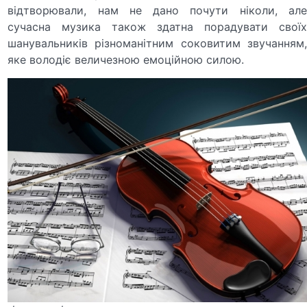
відтворювали, нам не дано почути ніколи, але
сучасна музика також здатна порадувати своїх
шанувальників різноманітним соковитим звучанням,
яке володіє величезною емоційною силою.