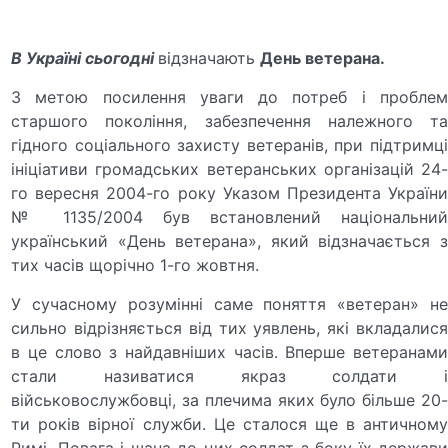
В Україні сьогодні
відзначають
День ветерана.
З метою посилення уваги до потреб і проблем
старшого покоління, забезпечення належного та
гідного соціального захисту ветеранів, при підтримці
ініціативи громадських ветеранських організацій 24-
го вересня 2004-го року Указом Президента України
№ 1135/2004 був встановлений національний
український «День ветерана», який відзначається з
тих часів щорічно 1-го жовтня.
У сучасному розумінні саме поняття «ветеран» не
сильно відрізняється від тих уявлень, які вкладалися
в це слово з найдавніших часів. Вперше ветеранами
стали називатися якраз солдати і
військовослужбовці, за плечима яких було більше 20-
ти років вірної служби. Це сталося ще в античному
Римі. Повага і шана до цих солдат з боку їх держави