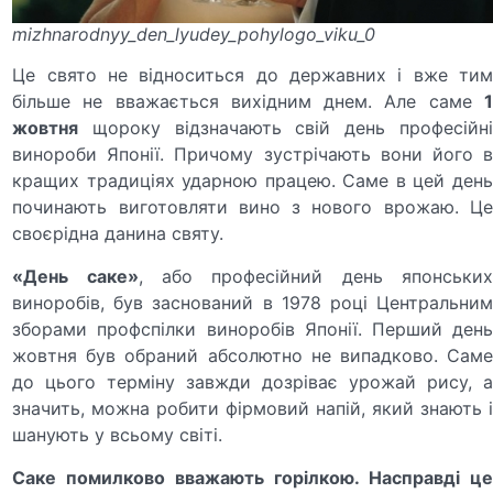
mizhnarodnyy_den_lyudey_pohylogo_viku_0
Це свято не відноситься до державних і вже тим
більше не вважається вихідним днем. Але саме
1
жовтня
щороку відзначають свій день професійні
винороби Японії. Причому зустрічають вони його в
кращих традиціях ударною працею. Саме в цей день
починають виготовляти вино з нового врожаю. Це
своєрідна данина святу.
«День саке»
, або професійний день японських
виноробів, був заснований в 1978 році Центральним
зборами профспілки виноробів Японії. Перший день
жовтня був обраний абсолютно не випадково. Саме
до цього терміну завжди дозріває урожай рису, а
значить, можна робити фірмовий напій, який знають і
шанують у всьому світі.
Саке помилково вважають горілкою. Насправді це