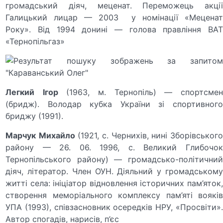
громадський діяч, меценат. Переможець акції
Галицький лицар — 2003 у номінації «Меценат
Року». Від 1994 донині — голова правління ВАТ
«Тернопільгаз»
Легкий
Ігор
(1963, м. Тернопіль) — спортсме
(бридж). Володар кубка України зі спортивного
бриджу (1991).
Марчук
Михайло
(1921, с. Чернихів, нині Зборівськог
району — 26. 06. 1996, с. Великий Глибочок
Тернопільського району) — громадсько-політичний
діяч, літератор. Член ОУН. Діяльний у громадському
житті села: ініціатор відновлення історичних пам’яток,
створення меморіального комплексу пам’яті вояків
УПА (1993), співзасновник осередків НРУ, «Просвіти».
Автор спогадів, нарисів, п’єс