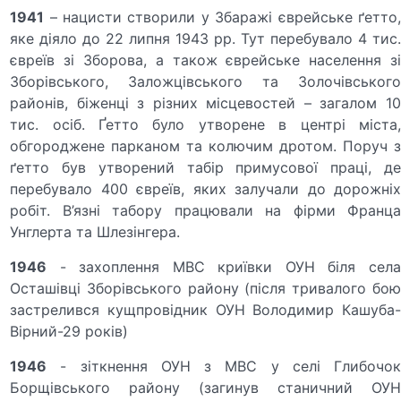
1941
– нацисти створили у Збаражі єврейське ґетто,
яке діяло до 22 липня 1943 рр. Тут перебувало 4 тис.
євреїв зі Зборова, а також єврейське населення зі
Зборівського, Заложцівського та Золочівського
районів, біженці з різних місцевостей – загалом 10
тис. осіб. Ґетто було утворене в центрі міста,
обгороджене парканом та колючим дротом. Поруч з
ґетто був утворений табір примусової праці, де
перебувало 400 євреїв, яких залучали до дорожніх
робіт. В’язні табору працювали на фірми Франца
Унглерта та Шлезінгера.
1946
- захоплення МВС криївки ОУН біля села
Осташівці Зборівського району (після тривалого бою
застрелився кущпровідник ОУН Володимир Кашуба-
Вірний-29 років)
1946
- зіткнення ОУН з МВС у селі Глибочок
Борщівського району (загинув станичний ОУН