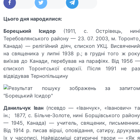
Цього дня народилися:
Борецький
І
сидор
(1911, с. Острівець, нин
Теребовлянського району — 23. 07. 2003, м. Торонто,
Канада) — релігійний діяч, єпископ УКЦ. Висвячений
на священика у липні 1938 р.; в грудні того ж року
виїхав до Канади, перебував на парафіях. Від 1956 —
єпископ Торонтської єпархії. Після 1991 не раз
відвідував Тернопільщину
Данильчук
Іван
(псевдо — «Іванчук», «Іванович» т
ін.; 1877, с. Більче-Золоте, нині Борщівського району
— 1945, Канада) — учитель, священик, письменник.
Від 1914 р. писав вірші, оповідання, сатиру, друкував
їх у часописі. Найвідоміші сатиричні твори — «Як я