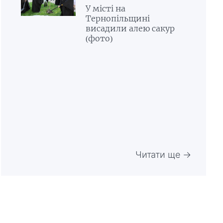
У місті на
Тернопільщині
висадили алею сакур
(фото)
Читати ще →