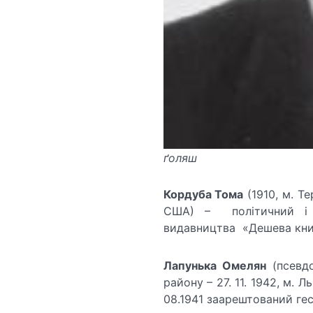
ґоляш
Кордуба Тома
(1910, м. Те
США) – політичний і г
видавництва «Дешева книжк
Лапунька Омелян
(псевдо
району – 27. 11. 1942, м. 
08.1941 заарештований гес