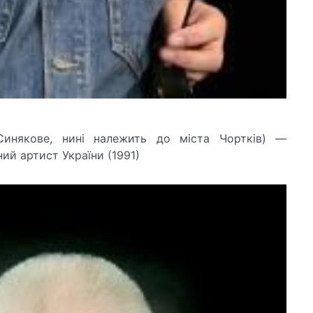
Синякове, нині належить до міста Чортків) —
ий артист України (1991)