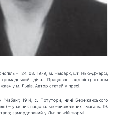
рнопіль – 24. 08. 1979, м. Ньюарк, шт. Нью-Джерсі,
ромадський діяч. Працював адміністратором
а» у м. Львів. Автор статей у пресі.
 “Чабан”; 1914, с. Потутори, нині Бережанського
Львів) – учасник національно-визвольних змагань. 19.
тапо; замордований у Львівській тюрмі.