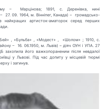
у – Марцінова; 1891, с. Деренівка, нині
 27. 09. 1964, м. Вінніпег, Канада) – громадсько-
 з найкращих артисток-аматорок серед перших
нади.
Бей» , «Бульба» , «Модест» , «Шолом» ; 1910, с.
йону – 16. 06.1950, м. Львів) – діяч ОУН і УПА. 27
ДБ захопила його важкопораненим після невдалої
иївці у Львові. Під час допиту у місцевій тюрмі
ерху і загинув.