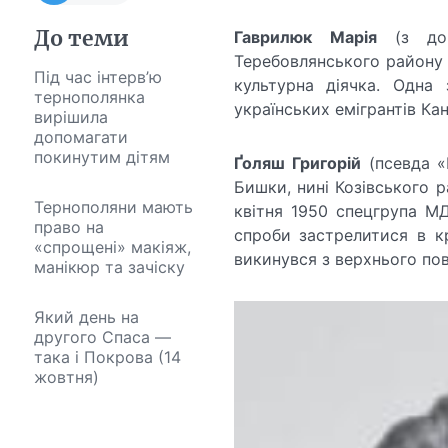
До теми
Гаврилюк
Марія
(з дом
Теребовлянського району –
Під час інтерв’ю
культурна діячка. Одна
тернополянка
українських емігрантів Ка
вирішила
допомагати
покинутим дітям
Ґоляш Григорій
(псевда «
Бишки, нині Козівського ра
Тернополяни мають
квітня 1950 спецгрупа М
право на
спроби застрелитися в кр
«спрощені» макіяж,
викинувся з верхнього пов
манікюр та зачіску
Який день на
другого Спаса —
така і Покрова (14
жовтня)