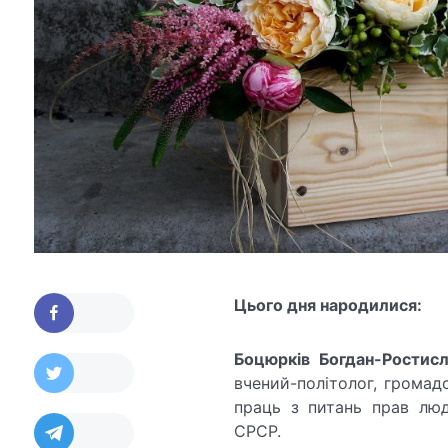
Цього дня народилися:
Боцюрків
Богдан-Ростис
вчений-політолог, громадс
праць з питань прав люди
СРСР.