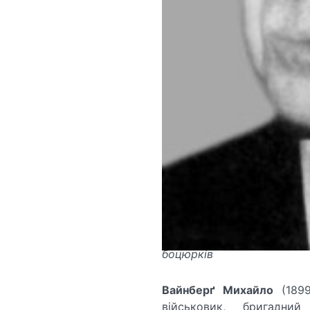
боцюрків
Вайнберґ
Михайло
(1899
військовик, бригадний