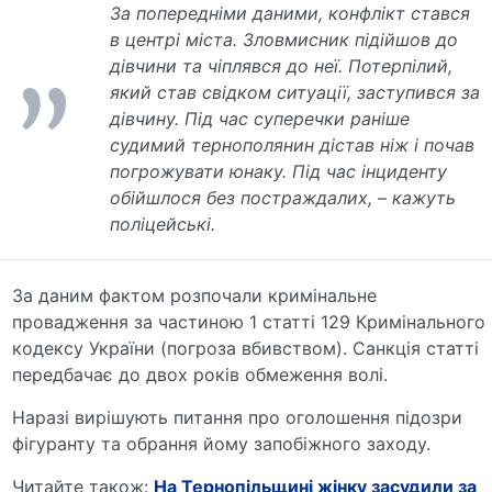
За попередніми даними, конфлікт стався
в центрі міста. Зловмисник підійшов до
дівчини та чіплявся до неї. Потерпілий,
який став свідком ситуації, заступився за
дівчину. Під час суперечки раніше
судимий тернополянин дістав ніж і почав
погрожувати юнаку. Під час інциденту
обійшлося без постраждалих, – кажуть
поліцейські.
За даним фактом розпочали кримінальне
провадження за частиною 1 статті 129 Кримінального
кодексу України (погроза вбивством). Санкція статті
передбачає до двох років обмеження волі.
Наразі вирішують питання про оголошення підозри
фігуранту та обрання йому запобіжного заходу.
Читайте також:
На Тернопільщині жінку засудили за