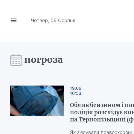
Четвер, 06 Серпня
погроза
19.06
10:53
Облив бензином і по
поліція розслідує к
на Тернопільщині (ф
Як з’ясували правоохоронці