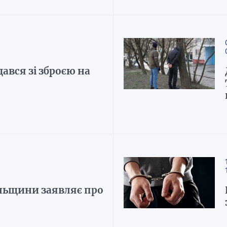
дався зі зброєю на
ільщини заявляє про