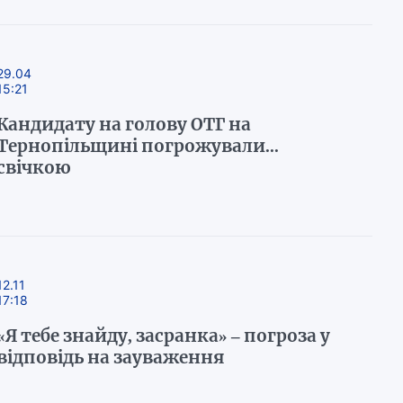
29.04
15:21
Кандидату на голову ОТГ на
Тернопільщині погрожували...
свічкою
12.11
17:18
«Я тебе знайду, засранка» – погроза у
відповідь на зауваження