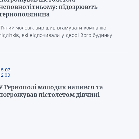
неповнолітньому: підозрюють
тернополянина
П’яний чоловік вирішив вгамувати компанію
підлітків, які відпочивали у дворі його будинку
15.03
12:00
У Тернополі молодик напився та
погрожував пістолетом дівчині