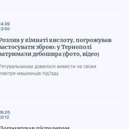
14.09
13:50
Розлив у кімнаті кислоту, погрожував
застосувати зброю: у Тернополі
затримали дебошира (фото, відео)
Рятувальникам довелося вивести на свіже
повітря мешканців під'їзду
26.05
10:12
Погрожував пістолетом