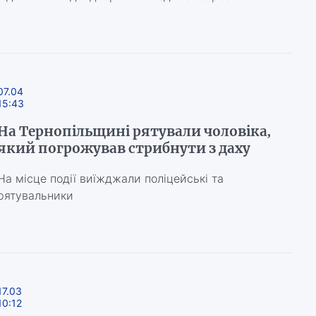
07.04
15:43
На Тернопільщині рятували чоловіка,
який погрожував стрибнути з даху
На місце події виїжджали поліцейські та
рятувальники
17.03
10:12