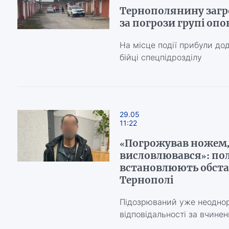
Тернополянину загр
за погрози групі оп
На місце події прибули дода
бійці спецпідрозділу
29.05
11:22
«Погрожував ножем,
висловлювався»: пол
встановлюють обста
Тернополі
Підозрюваний уже неоднор
відповідальності за вчине