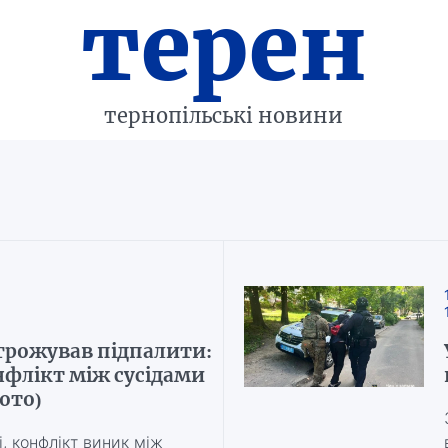
терен
тернопільські новини
грожував підпалити:
онфлікт між сусідами
ото)
, конфлікт виник між