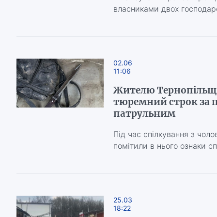
власниками двох господар
02.06
11:06
Жителю Тернопільщ
тюремний строк за 
патрульним
Під час спілкування з чоло
помітили в нього ознаки сп
25.03
18:22