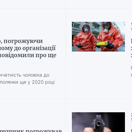
ро, погрожуючи
ому до організації
 повідомили про ще
четність чоловіка до
ополянки ще у 2020 році
порушник погрожував