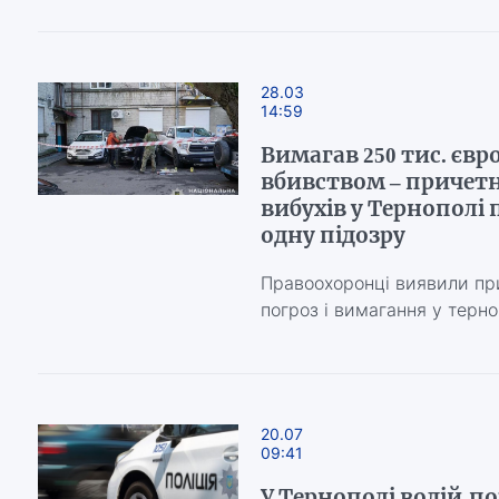
28.03
14:59
Вимагав 250 тис. єв
вбивством – причетн
вибухів у Тернополі
одну підозру
Правоохоронці виявили при
погроз і вимагання у терн
20.07
09:41
У Тернополі водій-