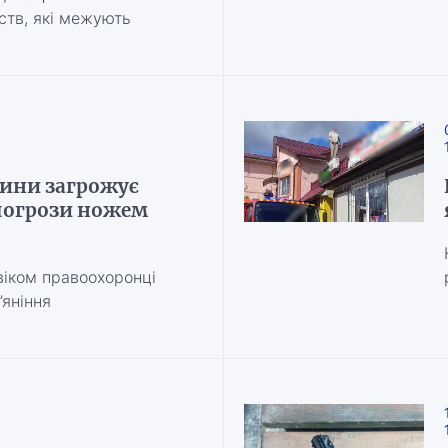
ств, які межують
ини загрожує
погрози ножем
віком правоохоронці
’яніння