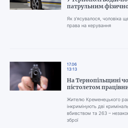
патрульним фізично
Як з'ясувалося, чоловіка щ
права на керування
17.06
13:13
На Тернопільщині ч
пістолетом працівни
Жителю Кременецького ра
інкримінують дві криміналь
вбивством та 263 – незако
зброї