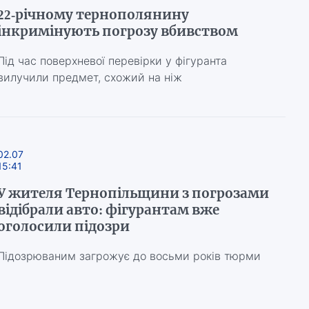
22-річному тернополянину
інкримінують погрозу вбивством
Під час поверхневої перевірки у фігуранта
вилучили предмет, схожий на ніж
02.07
15:41
У жителя Тернопільщини з погрозами
відібрали авто: фігурантам вже
оголосили підозри
Підозрюваним загрожує до восьми років тюрми