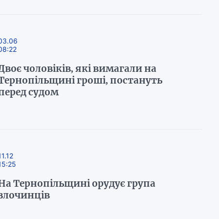
03.06
08:22
Двоє чоловіків, які вимагали на
Тернопільщині гроші, постануть
перед судом
11.12
15:25
На Тернопільщині орудує група
злочинців