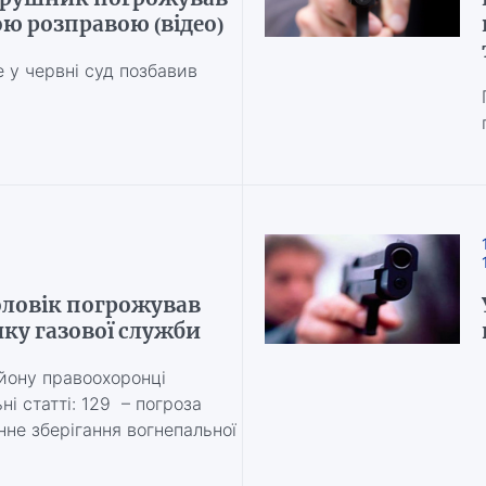
ю розправою (відео)
е у червні суд позбавив
оловік погрожував
ку газової служби
йону правоохоронці
ні статті: 129 – погроза
нне зберігання вогнепальної