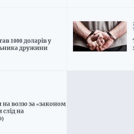
в 1000 доларів у
льника дружини
 на волю за «законом
 слід на
о)