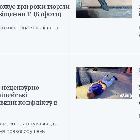
ожує три роки тюрми
овіщення ТЦК (фото)
ткові екіпажі поліції та
 нецензурно
іцейські
вини конфлікту в
азово притягувався до
ння правопорушень