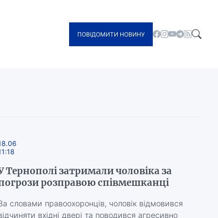
ПОВІДОМИТИ НОВИНУ
18.06
11:18
У Тернополі затримали чоловіка за
погрози розправою співмешканці
За словами правоохоронців, чоловік відмовився
відчиняти вхідні двері та поводився агресивно