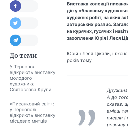
Виставка колекції писано
діє у обласному художньом
художніх робіт, на яких з
авторських розпис. Загало
на курячих, гусячих і нав
захоплення Юрія і Леся Ц
Юрій і Леся Цікали, інжен
До теми
років тому.
У Тернополі
відкриють виставку
молодого
художника
Святослава Крупи
Дружина 
А до того
«Писанковий світ»:
сказав, щ
у Тернополі
вмієш та
відкриють виставку
писали і 
місцевих митців
розписува