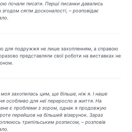
ою почали писати. Перші писанки давались
а згодом сягли досконалості, – розповідає
ало.
о для подружжя не лише захопленням, а справою
оразово представляли свої роботи на виставках не
доном.
моя захопилась цим, ще більше, ніж я. І наше
ня особливо для неї переросло в життя. На
мене є проблеми з зором, однак я продовжую
проте перейшов на більший візерунок. Зараз
оплююсь трипільським розписом, – розповів
ало.