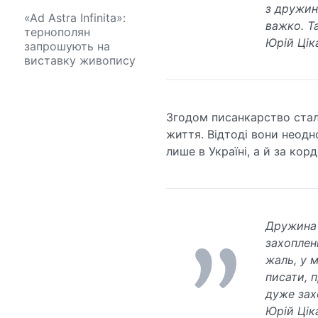
з дружин
«Ad Astra Infinita»:
важко. Т
тернополян
Юрій Цік
запрошують на
виставку живопису
Згодом писанкарство стал
життя. Відтоді вони неодн
лише в Україні, а й за кор
Дружина 
захоплен
жаль, у 
писати, 
дуже зах
Юрій Цік