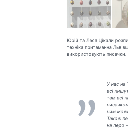
Юрій та Леся Цікали розп
техніка притаманна Львівщ
використовують писачки.
У нас на
всі пишу
там всі 
писачком,
ним можна
Також пе
на перо –