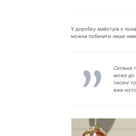
У доробку майстрів є пона
можна побачити лише неве
Скільки 
може до т
тисячі то
вже ніхто