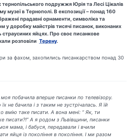
к тернопільського подружжя Юрія та Лесі Цікалів
у музеї в Тернополі. В експозиції – понад 160
ображені прадавні орнаменти, символіка та
м у доробку майстрів тисячі писанок, виконаних
іть страусиних яйцях. Про своє писанкове
ікали розповіли
Терену
.
ери за фахом, захопились писанкарством понад 30
моя побачила вперше писанки по телевізору.
 їх не бачила і з таким не зустрічалась. Я їй
о вмію таке писати. А вона мені: “ Як, ти
ке писати?!” А я родом з Львівщини, писанки
моя мама, і бабуся, передавали і вчили
ти яйця із покоління в покоління. І ми разом