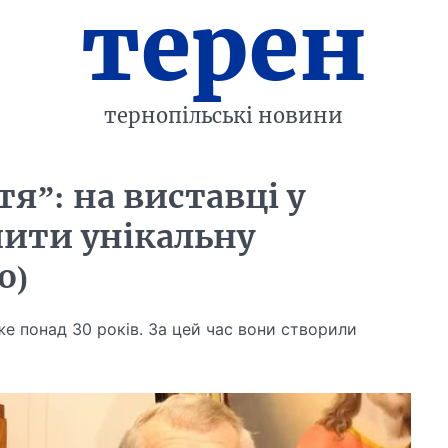
терен
тернопільські новини
я”: на виставці у
ити унікальну
о)
е понад 30 років. За цей час вони створили