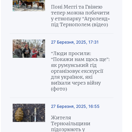
Поні Меггі та Гвінею
тепер можна побачити
у етнопарку “Агроленд»
під Тернополем (відео)
27 Березня, 2025, 17:31
“Люди просили:
“Покажи нам щось ще”:
як румунський гід
організовує екскурсії
для українок, які
виїхали через війну
(фото)
27 Березня, 2025, 16:55
Жителя
Терноаільщини
підозрюють у