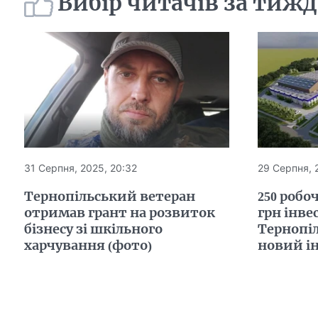
Вибір читачів за тиж
31 Серпня, 2025, 20:32
29 Серпня, 
Тернопільський ветеран
250 робо
отримав грант на розвиток
грн інве
бізнесу зі шкільного
Тернопі
харчування (фото)
новий і