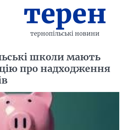
терен
тернопільські новини
ільські школи мають
цію про надходження
ів