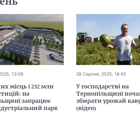
день
2025, 13:06
28 Серпня, 2025, 18:45
чих місць і 232 млн
У господарстві на
стицій: на
Тернопільщині поча
льщині запрацює
збирати урожай кав
ндустріальний парк
(відео)