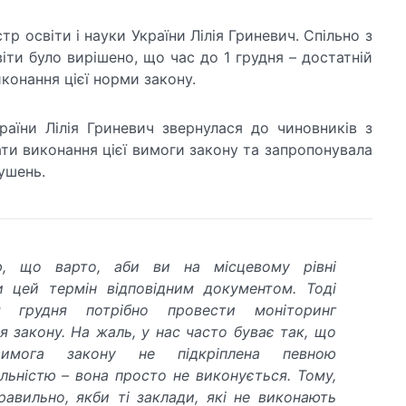
р освіти і науки України Лілія Гриневич. Спільно з
іти було вирішено, що час до 1 грудня – достатній
иконання цієї норми закону.
країни Лілія Гриневич звернулася до чиновників з
и виконання цієї вимоги закону та запропонувала
ушень.
, що варто, аби ви на місцевому рівні
и цей термін відповідним документом. Тоді
м грудня потрібно провести моніторинг
я закону. На жаль, у нас часто буває так, що
имога закону не підкріплена певною
альністю – вона просто не виконується. Тому,
равильно, якби ті заклади, які не виконають