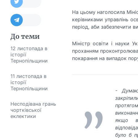
На цьому наголосила Мініст
керівниками управлінь осв
період, аби забезпечити в
До теми
Міністр освіти і науки У
12 листопада в
проханням проконтролюват
історії
покарання на випадок пор
Тернопільщини
11 листопада в
історії
Тернопільщини
- Думаю
закріпил
Несподівана грань
протяго
чортківської
виконанн
еклектики
якщо в
відповід
було б п