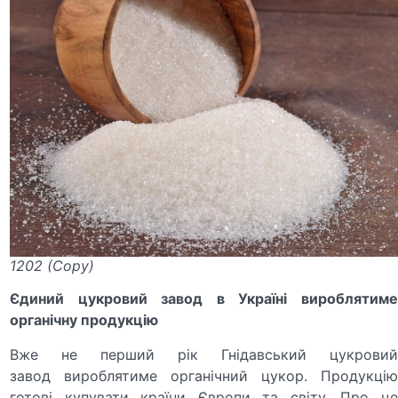
1202 (Copy)
Єдиний цукровий завод в Україні вироблятиме
органічну продукцію
Вже не перший рік Гнідавський цукровий
завод вироблятиме органічний цукор. Продукцію
готові купувати країни Європи та світу. Про це