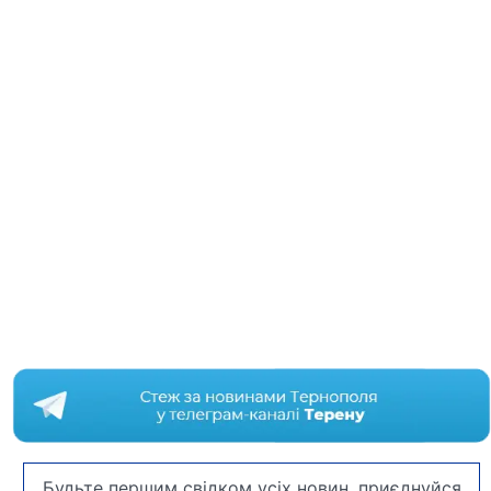
Будьте першим свідком усіх новин, приєднуйся